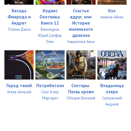
Беседа
Кодекс
Счастье
Кэл
Финрода и
Охотника.
вдруг, или
Азимов Айзек
Андрет
Книга 12
История
маленького
Толкин Джон
Винокуров
дракона
Юрий,Сапфир
Олег
Гаврилова Анна
Город теней
Потребители
Слотеры.
Владычица
Песнь крови
озера
Атеев Алексей
Сент-Клер
Маргарет
Обедин Виталий
Сапковский
Анджей