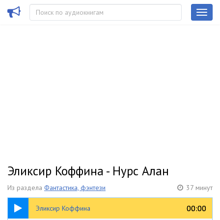
Эликсир Коффина - Нурс Алан
Из раздела
Фантастика, фэнтези
37 минут
37:36
00:00
00:00
Эликсир Коффина