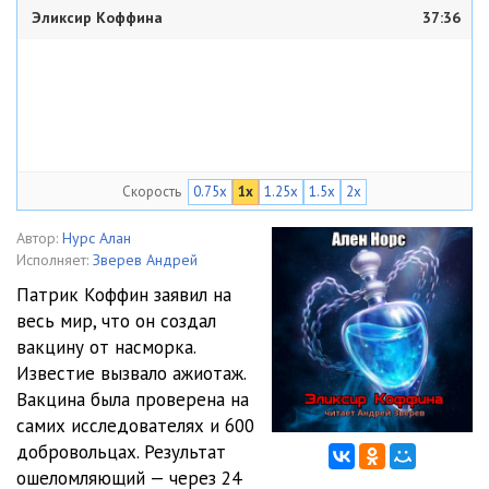
Эликсир Коффина
37:36
Скорость
0.75x
1x
1.25x
1.5x
2x
Автор:
Нурс Алан
Исполняет:
Зверев Андрей
Патрик Коффин заявил на
весь мир, что он создал
вакцину от насморка.
Известие вызвало ажиотаж.
Вакцина была проверена на
самих исследователях и 600
добровольцах. Результат
ошеломляющий — через 24