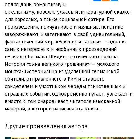
01_02_02_Vstuplenie_v_mir
29:53
отдал дань романтизму и
оккультизму, новелле ужасов и литературной сказке
01_02_03_Vstuplenie_v_mir
21:42
для взрослых, а также социальной сатире. Его
произведения, причудливые и изящные, поистине
01_02_04_Vstuplenie_v_mir
22:01
завораживают и затягивают в свой удивительный,
01_02_05_Vstuplenie_v_mir
19:59
фантастический мир. «Эликсиры сатаны» — одно из
самых интересных и необычных произведений
01_03_01_Priklyuchenie_v_puti
25:34
великого Гофмана. Шедевр готического романа.
История «сына великого грешника» — молодого
01_03_02_Priklyuchenie_v_puti
24:36
монаха-цистерцианца из удаленной германской
01_03_03_Priklyuchenie_v_puti
29:49
обители, отправленного в Рим и ставшего
свидетелем и участником череды таинственных и
01_03_04_Priklyuchenie_v_puti
24:44
страшных событий, одновременно пугает, увлекает и
вместе с тем очаровывает читателя изысканной
01_03_05_Priklyuchenie_v_puti
18:59
манерой, в которой написана эта книга…
01_03_06_Priklyuchenie_v_puti
20:31
Другие произведения автора
01_04_01_Zhizn_pri_dvore_gertsoga
29:22