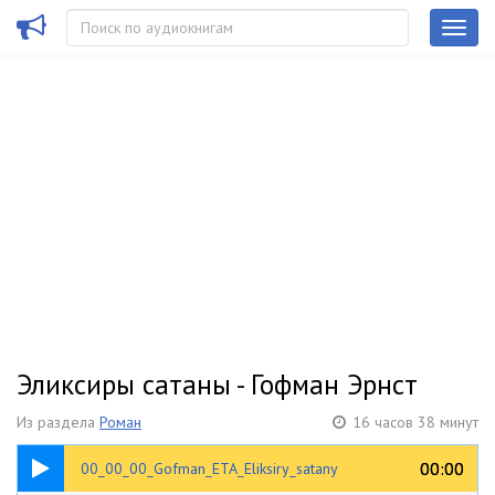
Эликсиры сатаны - Гофман Эрнст
Из раздела
Роман
16 часов 38 минут
00:25
00:00
00:00
00_00_00_Gofman_ETA_Eliksiry_satany