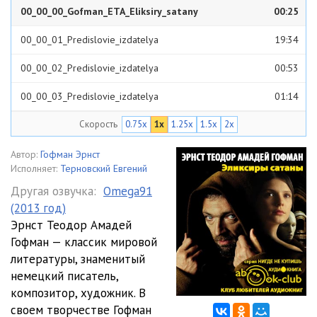
00_00_00_Gofman_ETA_Eliksiry_satany
00:25
00_00_01_Predislovie_izdatelya
19:34
00_00_02_Predislovie_izdatelya
00:53
00_00_03_Predislovie_izdatelya
01:14
Скорость
0.75x
1x
1.25x
1.5x
2x
00_00_04_Predislovie_izdatelya
07:45
01_01_01_Gody_detstva_i_zhizn_v_monastyre
25:16
Автор:
Гофман Эрнст
Исполняет:
Терновский Евгений
01_01_02_Gody_detstva_i_zhizn_v_monastyre
26:28
Другая озвучка:
Omega91
(2013 год)
01_01_03_Gody_detstva_i_zhizn_v_monastyre
21:03
Эрнст Теодор Амадей
01_01_04_Gody_detstva_i_zhizn_v_monastyre
23:59
Гофман — классик мировой
литературы, знаменитый
01_01_05_Gody_detstva_i_zhizn_v_monastyre
28:00
немецкий писатель,
композитор, художник. В
01_02_01_Vstuplenie_v_mir
21:18
своем творчестве Гофман