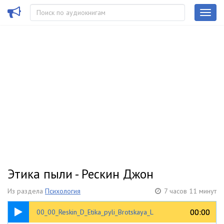
Этика пыли - Рескин Джон
Из раздела
Психология
7 часов 11 минут
00:27
00:00
00:00
00_00_Reskin_D_Etika_pyli_Brotskaya_L