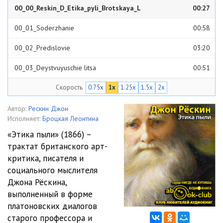
00_00_Reskin_D_Etika_pyli_Brotskaya_L
00:27
00_01_Soderzhanie
00:58
00_02_Predislovie
03:20
00_03_Deystvuyuschie litsa
00:51
Скорость
0.75x
1x
1.25x
1.5x
2x
01_Beseda 1. Dolina almazov
28:42
02_Beseda 2. Stroiteli piramid
29:37
Автор:
Рескин Джон
Исполняет:
Броцкая Леонтина
03_Beseda 3. Zhizn kristalla
34:30
«Этика пыли» (1866) –
трактат британского арт-
04_Beseda 4. Formy kristallov
37:29
критика, писателя и
05_Beseda 5. Dostoinstvo kristallov
42:57
социального мыслителя
Джона Рёскина,
06_Beseda 6. Ssory kristallov
36:59
выполненный в форме
платоновских диалогов
07_Beseda 7. O domashnih dobrodetelyah
46:40
старого профессора и