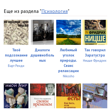
Еще из раздела "
Психология
"
Твоё
Диалоги
Любимый
Так говорил
подсознание
душевноболь
уголок
Заратустра
лучшее
ных
природы.
Ницше Фридрих
Сеанс
Варт Ренди
релаксации
Nikosho