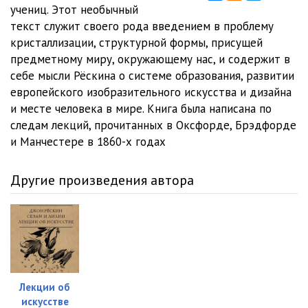
08_Beseda 8. Kaprizy kristallov
35:33
учениц. Этот необычный
текст служит своего рода введением в проблему
09_Beseda 9. Nevzgody kristallov
36:59
кристаллизации, структурной формы, присущей
предметному миру, окружающему нас, и содержит в
10_Beseda 10. Pokoy kristallov
54:45
себе мысли Рёскина о системе образования, развитии
11_RYOskin i peschinki Tvoreniya
41:43
европейского изобразительного искусства и дизайна
и месте человека в мире. Книга была написана по
следам лекций, прочитанных в Оксфорде, Брэдфорде
и Манчестере в 1860-х годах
Другие произведения автора
Лекции об
искусстве