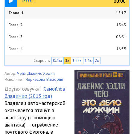
00:00
00:00
Глава_1
Глава_1
15:17
Глава_2
15:43
Глава_3
08:51
Глава_4
16:35
Скорость
0.75x
1x
1.25x
1.5x
2x
Глава_5
03:34
Глава_6
14:34
Автор:
Чейз Джеймс Хедли
Исполняет:
Черкесова Виктория
Глава_7
09:27
Другая озвучка:
Самойлов
Владимир (2013 год)
Глава_8
09:32
Владелец автомастерской
Глава_9
15:17
оказывается втянут в
авантюру (с помощью
Глава_10
08:23
шантажа) — ограбление
почтового фургона, в
Глава_11
19:06