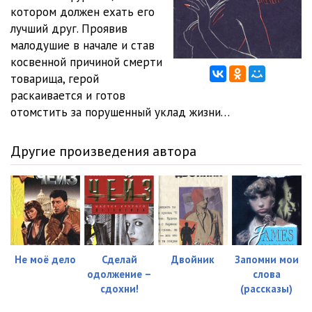
котором должен ехать его
Глава_12
07:16
лучший друг. Проявив
малодушие в начале и став
Глава_13
19:04
косвенной причиной смерти
товарища, герой
Глава_14
27:57
раскаивается и готов
Глава_15
18:48
отомстить за порушенный уклад жизни…
Глава_16
09:17
Другие произведения автора
Глава_17
14:26
Глава_18
14:13
Глава_19
10:31
Не моё дело
Сделай
Двойник
Запомни мои
одолжение –
слова
сдохни!
(рассказы)