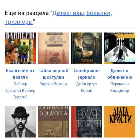
Еще из раздела "
Детективы, боевики,
триллеры
"
Евангелие от
Тайна чёрной
Серебряное
Дело по
палача
шкатулки
зеркало
обвинению
Вайнер
Уилсон Энтони
Дойл Артур
Першанин
Аркадий,Вайнер
Конан
Владимир
Георгий