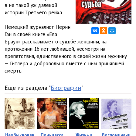
в не такой уж далекой
00011 Было ли покушение в Неаполе
36:39
истории Третьего рейха.
00012 ''Я не личная жизнь''
30:07
Немецкий журналист Нерин
Ган в своей книге «Ева
00013 ''Валькирия''
25:46
Браун» рассказывает о судьбе женщины, на
00014 ''Чаперль''
16:22
протяжении 16 лет любившей, несмотря на
препятствия, единственного в своей жизни мужчину
00015 Tea for two
11:28
— Гитлера и добровольно вместе с ним принявшей
смерть.
00016 Портрет Дориана Грея
14:40
00017 Низвержение в ад
32:00
Еще из раздела "
Биографии
"
00018 Свадьба
22:50
00019 Гибель
16:16
00020 Послесловие
09:57
Необыкновен
Принцесса
Жизнь в
Воспоминани