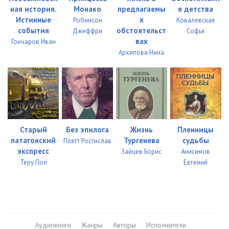
ная история.
Монако
предлагаемы
я детства
Истинные
х
Робинсон
Ковалевская
события
обстоятельст
Джеффри
Софья
вах
Гончаров Иван
Архипова Нина
Старый
Без эпилога
Жизнь
Пленницы
патагонский
Тургенева
судьбы
Плятт Ростислав
экспресс
Зайцев Борис
Анисимов
Теру Пол
Евгений
Аудиокниги
Жанры
Авторы
Исполнители