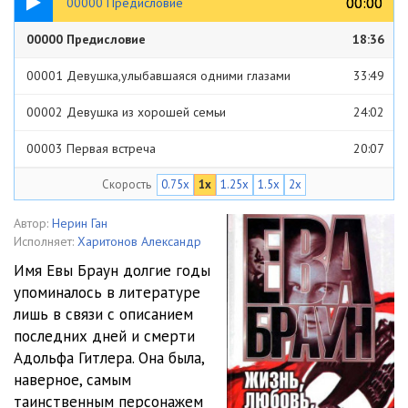
00:00
00:00
00000 Предисловие
00000 Предисловие
18:36
00001 Девушка,улыбавшаяся одними глазами
33:49
00002 Девушка из хорошей семьи
24:02
00003 Первая встреча
20:07
Скорость
0.75x
1x
1.25x
1.5x
2x
00004 ''.... для любви я содержу девушку в Мюнхене
20:40
00005 Гитлер и женщины
20:04
Автор:
Нерин Ган
Исполняет:
Харитонов Александр
00006 Дневник
15:15
Имя Евы Браун долгие годы
упоминалось в литературе
00007 Письмо
18:09
лишь в связи с описанием
00008 Двор в Оберзальцберге
25:27
последних дней и смерти
Адольфа Гитлера. Она была,
00009 Один день в ''Гранд - отеле''
26:17
наверное, самым
таинственным персонажем
00010 Дом на Вассербургерштрассе
11:31