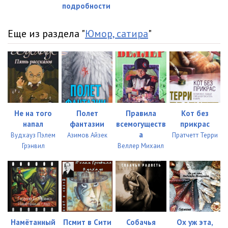
подробности
022 - Eva - Chapter06 - 02
12:05
Еще из раздела "
Юмор, сатира
"
023 - Eva - Chapter07 - 00
14:50
024 - Eva - Chapter07 - 01
13:44
025 - Eva - Chapter07 - 02
14:20
026 - Eva - Chapter08 - 00
08:30
Не на того
Полет
Правила
Кот без
027 - Eva - Chapter08 - 01
11:24
напал
фантазии
всемогуществ
прикрас
а
Вудхауз Пэлем
Азимов Айзек
Пратчетт Терри
028 - Eva - Chapter08 - 02
09:14
Грэнвил
Веллер Михаил
029 - Eva - Chapter09 - 00
11:13
030 - Eva - Chapter09 - 01
11:35
031 - Eva - Chapter09 - 02
10:51
032 - Eva - Chapter10 - 00
10:52
Намётанный
Псмит в Сити
Собачья
Ох уж эта,