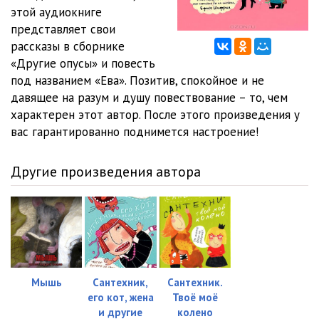
этой аудиокниге
011 - Eva - Chapter04 - 00
11:41
представляет свои
рассказы в сборнике
012 - Eva - Chapter04 - 01
06:42
«Другие опусы» и повесть
под названием «Ева». Позитив, спокойное и не
013 - Eva - Chapter04 - 02
06:26
давящее на разум и душу повествование – то, чем
014 - Eva - Chapter04 - 03
07:27
характерен этот автор. После этого произведения у
вас гарантированно поднимется настроение!
015 - Eva - Chapter04 - 04
11:08
016 - Eva - Chapter05 - 00
13:57
Другие произведения автора
017 - Eva - Chapter05 - 01
08:01
018 - Eva - Chapter05 - 02
06:29
019 - Eva - Chapter05 - 03
07:51
020 - Eva - Chapter06 - 00
04:00
Мышь
Сантехник,
Сантехник.
его кот, жена
Твоё моё
021 - Eva - Chapter06 - 01
12:15
и другие
колено