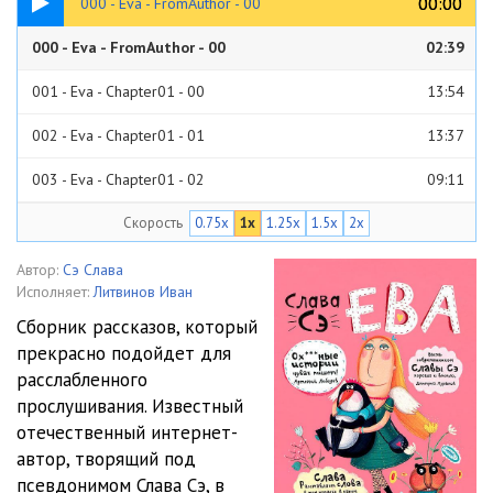
00:00
00:00
000 - Eva - FromAuthor - 00
000 - Eva - FromAuthor - 00
02:39
001 - Eva - Chapter01 - 00
13:54
002 - Eva - Chapter01 - 01
13:37
003 - Eva - Chapter01 - 02
09:11
Скорость
0.75x
1x
1.25x
1.5x
2x
004 - Eva - Chapter02 - 00
08:52
005 - Eva - Chapter02 - 01
14:32
Автор:
Сэ Слава
Исполняет:
Литвинов Иван
006 - Eva - Chapter02 - 02
01:19
Сборник рассказов, который
прекрасно подойдет для
007 - Eva - Chapter02 - 03
10:24
расслабленного
008 - Eva - Chapter03 - 00
12:38
прослушивания. Известный
отечественный интернет-
009 - Eva - Chapter03 - 01
12:30
автор, творящий под
псевдонимом Слава Сэ, в
010 - Eva - Chapter03 - 02
12:30