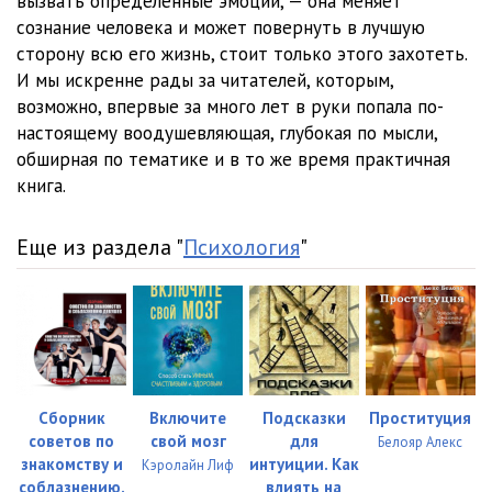
вызвать определённые эмоции, — она меняет
сознание человека и может повернуть в лучшую
сторону всю его жизнь, стоит только этого захотеть.
И мы искренне рады за читателей, которым,
возможно, впервые за много лет в руки попала по-
настоящему воодушевляющая, глубокая по мысли,
обширная по тематике и в то же время практичная
книга.
Еще из раздела "
Психология
"
Сборник
Включите
Подсказки
Проституция
советов по
свой мозг
для
Белояр Алекс
знакомству и
интуиции. Как
Кэролайн Лиф
соблазнению.
влиять на