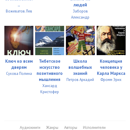
..
людей
Вожеватов Лев
Заборов
Александр
Ключ ко всем
Тибетское
Школа
Концепция
дверям
искусство
волшебных
человека у
позитивного
знаний
Карла Маркса
Сухова Полина
мышления
Петров Аркадий
Фромм Эрих
Хансард
Кристофер
Аудиокниги
Жанры
Авторы
Исполнители