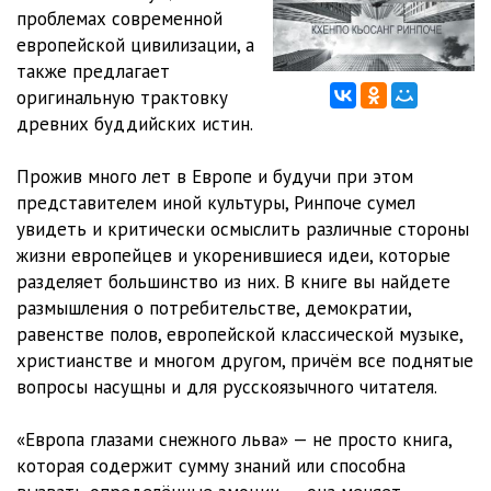
проблемах современной
ЕВРОПА ГЛАЗАМИ СНЕЖНОГО ЛЬВА (12)
21:20
европейской цивилизации, а
также предлагает
ЕВРОПА ГЛАЗАМИ СНЕЖНОГО ЛЬВА (13)
21:04
оригинальную трактовку
древних буддийских истин.
Прожив много лет в Европе и будучи при этом
представителем иной культуры, Ринпоче сумел
увидеть и критически осмыслить различные стороны
жизни европейцев и укоренившиеся идеи, которые
разделяет большинство из них. В книге вы найдете
размышления о потребительстве, демократии,
равенстве полов, европейской классической музыке,
христианстве и многом другом, причём все поднятые
вопросы насущны и для русскоязычного читателя.
«Европа глазами снежного льва» — не просто книга,
которая содержит сумму знаний или способна