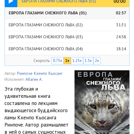
00:00
00:00
ЕВРОПА ГЛАЗАМИ СНЕЖНОГО ЛЬВА (01)
ЕВРОПА ГЛАЗАМИ СНЕЖНОГО ЛЬВА (01)
02:57
ЕВРОПА ГЛАЗАМИ СНЕЖНОГО ЛЬВА (02)
31:31
ЕВРОПА ГЛАЗАМИ СНЕЖНОГО ЛЬВА (03)
24:58
ЕВРОПА ГЛАЗАМИ СНЕЖНОГО ЛЬВА (04)
18:14
Скорость
0.75x
1x
1.25x
1.5x
2x
ЕВРОПА ГЛАЗАМИ СНЕЖНОГО ЛЬВА (05)
31:07
ЕВРОПА ГЛАЗАМИ СНЕЖНОГО ЛЬВА (06)
24:02
Автор:
Ринпоче Кхенпо Кьосанг
Исполняет:
Абагян А.
ЕВРОПА ГЛАЗАМИ СНЕЖНОГО ЛЬВА (07)
31:45
Эта глубокая и
удивительная книга
ЕВРОПА ГЛАЗАМИ СНЕЖНОГО ЛЬВА (08)
12:30
составлена по лекциям
ЕВРОПА ГЛАЗАМИ СНЕЖНОГО ЛЬВА (09)
23:11
выдающегося буддийского
ламы Кхенпо Кьосанга
ЕВРОПА ГЛАЗАМИ СНЕЖНОГО ЛЬВА (10)
17:02
Ринпоче. Автор размышляет
в ней о самых сущностных
ЕВРОПА ГЛАЗАМИ СНЕЖНОГО ЛЬВА (11)
29:49