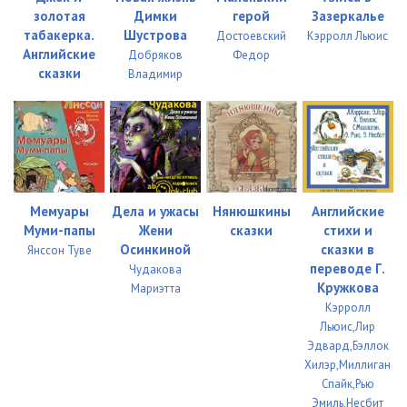
золотая
Димки
герой
Зазеркалье
01_22_Доверчивый ежик
05:37
табакерка.
Шустрова
Достоевский
Кэрролл Льюис
Английские
Добряков
Федор
01_23_Однажды в солнечный день
04:34
сказки
Владимир
01_24_Падал мелкий снежок
05:17
01_25_Заячьи уши
03:44
01_26_Великий китайский поэт
04:40
01_27_Разговор
03:06
Мемуары
Дела и ужасы
Нянюшкины
Английские
Муми-папы
Жени
сказки
стихи и
01_28_Урюк
02:05
Осинкиной
сказки в
Янссон Туве
переводе Г.
Чудакова
01_29_Шотландская баллада
04:41
Кружкова
Мариэтта
Кэрролл
01_30_Петушиный король
03:55
Льюис,Лир
EzhikVTumane_Tom02
Эдвард,Бэллок
Хилэр,Миллиган
02_01_Ежик в тумане
05:55
Спайк,Рью
Эмиль,Несбит