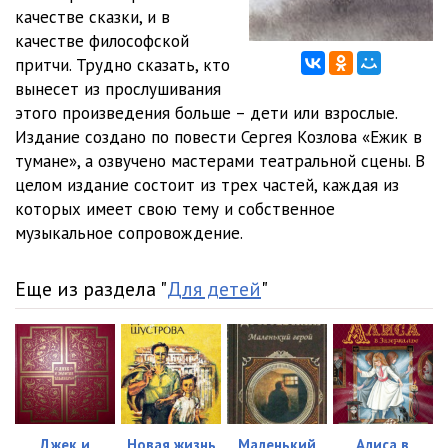
качестве сказки, и в
01_12_Щучья почта
03:27
качестве философской
притчи. Трудно сказать, кто
01_13_Кукуня
05:11
вынесет из прослушивания
этого произведения больше – дети или взрослые.
01_14_Как слон ходил в гости к ежику
05:05
Издание создано по повести Сергея Козлова «Ежик в
01_15_Великое имя Басе
03:27
тумане», а озвучено мастерами театральной сцены. В
целом издание состоит из трех частей, каждая из
01_16_Кит
02:14
которых имеет свою тему и собственное
музыкальное сопровождение.
01_17_Зимняя сказка
04:00
01_18_Званый обед
04:03
Еще из раздела "
Для детей
"
01_19_Позвольте я вам помогу
03:46
01_20_Как ежик с медвежонком спасли волка
11:41
01_21_Как медвежонок перехитрил время
02:56
01_21_Лунная дорожка
04:33
Джек и
Новая жизнь
Маленький
Алиса в