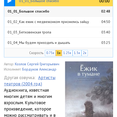
00:00
00:00
01_01_Большое спасибо
EzhikVTumane_Tom01
01_01_Большое спасибо
02:48
01_02_Как ежик с медвежонком приснились зайцу
04:50
01_03_Бетховенская тропа
03:40
01_04_Мы будем приходить и дышать
03:25
Скорость
0.75x
1x
1.25x
1.5x
2x
01_05_Эй вы в бочках
04:20
01_06_Голубые куку
02:43
Автор:
Козлов Сергей Григорьевич
Исполняет:
Бордуков Александр
01_07_Австралийская пегая
07:49
Другая озвучка:
Артисты
театров (2004 год)
01_08_Птица
04:38
Аудиокнига, известная
01_09_Ни слова
02:51
многим детям и многим
взрослым. Культовое
01_10_Гусь в сапогах
02:54
произведение, которое
можно рассматривать и в
01_11_Соленые ножки
03:07