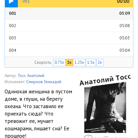
00:00
00:00
001
001
05:09
002
05:08
003
05:03
004
05:04
Скорость
0.75x
1x
1.25x
1.5x
2x
005
04:24
006
05:10
Автор:
Тосс Анатолий
Исполняет:
Смирнов Геннадий
007
05:03
Одинокая женщина в пустом
доме, в глуши, на берегу
008
05:03
океана. Что заставило ее
009
05:05
приехать сюда? Что
тревожит ее, мучает
010
05:08
кошмарами, лишает сна? Ее
прошлое!
011
05:19