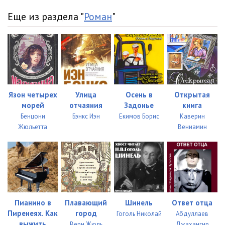
023
05:31
Еще из раздела "
Роман
"
024
01:51
025
05:08
026
05:01
027
05:29
Язон четырех
Улица
Осень в
Открытая
морей
отчаяния
Задонье
книга
028
05:04
Бенцони
Бэнкс Иэн
Екимов Борис
Каверин
Жюльетта
Вениамин
029
05:10
030
05:10
031
05:05
032
05:23
Пианино в
Плавающий
Шинель
Ответ отца
Пиренеях. Как
город
Гоголь Николай
Абдуллаев
033
05:07
выжить
Верн Жюль
Джахангир