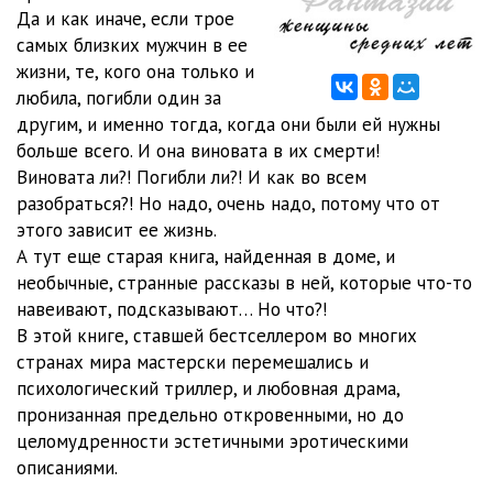
Да и как иначе, если трое
012
05:08
самых близких мужчин в ее
жизни, те, кого она только и
013
05:10
любила, погибли один за
другим, и именно тогда, когда они были ей нужны
014
05:11
больше всего. И она виновата в их смерти!
015
05:07
Виновата ли?! Погибли ли?! И как во всем
разобраться?! Но надо, очень надо, потому что от
016
05:08
этого зависит ее жизнь.
А тут еще старая книга, найденная в доме, и
017
03:31
необычные, странные рассказы в ней, которые что-то
018
05:05
навеивают, подсказывают… Но что?!
В этой книге, ставшей бестселлером во многих
019
05:12
странах мира мастерски перемешались и
психологический триллер, и любовная драма,
020
05:08
пронизанная предельно откровенными, но до
021
05:04
целомудренности эстетичными эротическими
описаниями.
022
05:11