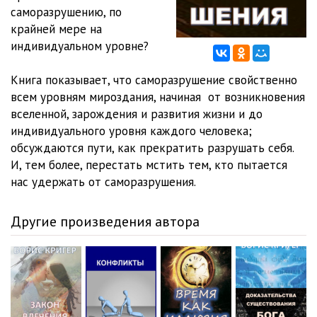
саморазрушению, по
12 - Универсальный принцип саморазрушения в природе
02:56
крайней мере на
индивидуальном уровне?
13 - Примеры явного человеческого саморазрушения
03:32
Книга показывает, что саморазрушение свойственно
14 - Примеры неявного человеческого саморазрушения
05:30
всем уровням мироздания, начиная от возникновения
15 - Самообман, как необходимое условие саморазрушения
вселенной, зарождения и развития жизни и до
индивидуального уровня каждого человека;
01:37
16 - Удовольствие от саморазрушения
04:00
обсуждаются пути, как прекратить разрушать себя.
И, тем более, перестать мстить тем, кто пытается
17 - Разрушение, как сублимация саморазрушения
06:33
нас удержать от саморазрушения.
18 - Творчество, как сублимация
03:34
Другие произведения автора
19 - Сопротивление саморазрушению
09:04