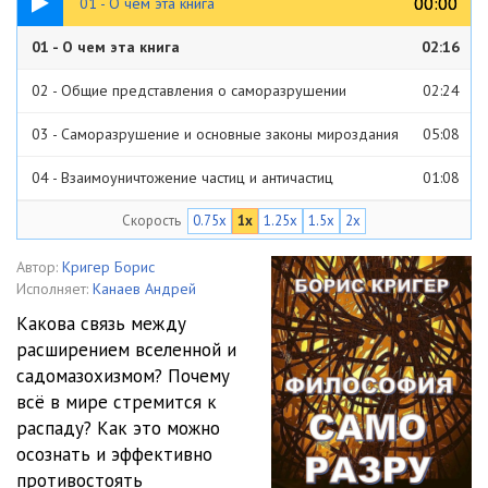
00:00
00:00
01 - О чем эта книга
01 - О чем эта книга
02:16
02 - Общие представления о саморазрушении
02:24
03 - Саморазрушение и основные законы мироздания
05:08
04 - Взаимоуничтожение частиц и античастиц
01:08
Скорость
0.75x
1x
1.25x
1.5x
2x
05 - Саморазрушение в самом начале Вселенной
01:22
06 - Расширение Вселенной, как пример саморазрушения
Автор:
Кригер Борис
Исполняет:
Канаев Андрей
01:54
07 - Саморазрушение звезд
01:52
Какова связь между
расширением вселенной и
08 - Саморазрушение планетарных объектов
01:53
садомазохизмом? Почему
09 - Радиоактивный распад, как пример саморазрушения
00:52
всё в мире стремится к
распаду? Как это можно
10 - Примеры саморазрушения живой материи
01:39
осознать и эффективно
противостоять
11 - Саморазрушение человека
01:59