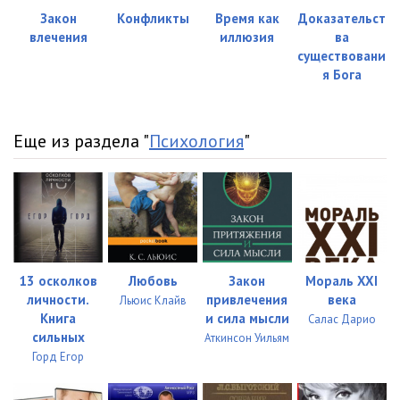
Закон
Конфликты
Время как
Доказательст
влечения
иллюзия
ва
существовани
я Бога
Еще из раздела "
Психология
"
13 осколков
Любовь
Закон
Мораль XXI
личности.
привлечения
века
Льюис Клайв
Книга
и сила мысли
Салас Дарио
сильных
Аткинсон Уильям
Горд Егор