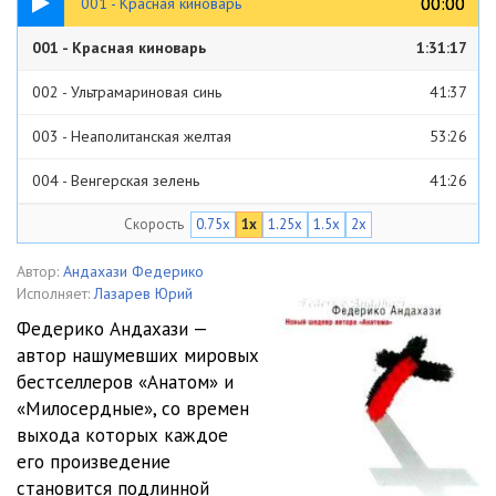
00:00
00:00
001 - Красная киноварь
001 - Красная киноварь
1:31:17
002 - Ультрамариновая синь
41:37
003 - Неаполитанская желтая
53:26
004 - Венгерская зелень
41:26
Скорость
0.75x
1x
1.25x
1.5x
2x
005 - Свинцовые белила
41:36
006 - Черная из слоновой кости
43:30
Автор:
Андахази Федерико
Исполняет:
Лазарев Юрий
007 - Сиенская коричневая
45:22
Федерико Андахази —
автор нашумевших мировых
008 - Цвет в первозданном состоянии
28:45
бестселлеров «Анатом» и
«Милосердные», со времен
выхода которых каждое
его произведение
становится подлинной