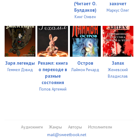
(Читает О.
захочет
Булдаков)
Маркус Олег
Кинг Стивен
Заря легенды
Рехамл: книга
Остров
Запах
о переходе в
Геммел Дэвид
Лаймон Ричард
Женевский
разные
Владислав
состояния
Попов Артемий
Аудиокниги
Жанры
Авторы
Исполнители
mail@sweetbook.net