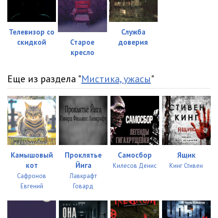
Телевизор со
Служба
скидкой
доверия
Старое
кресло
Еще из раздела "
Мистика, ужасы
"
Камышовый
Проклятье
Самосбор
Ящик
кот
Йига
Килесов Денис
Кинг Стивен
Сафронов
Лавкрафт
Евгений
Говард