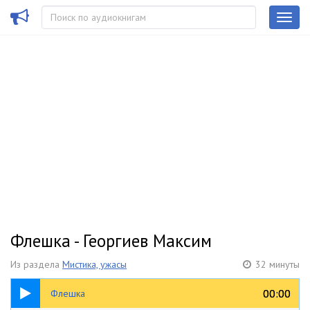
Флешка - Георгиев Максим
Из раздела
Мистика, ужасы
32 минуты
32:12
00:00
00:00
Флешка