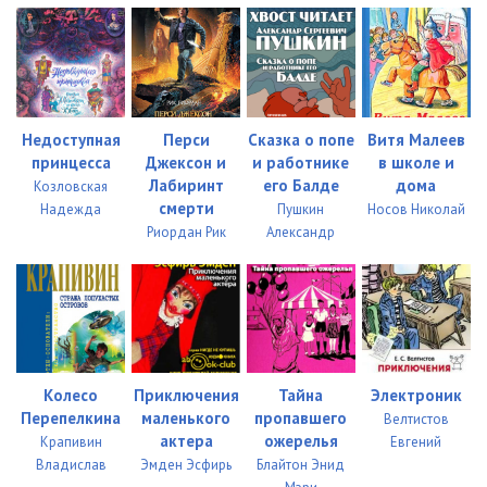
Недоступная
Перси
Сказка о попе
Витя Малеев
принцесса
Джексон и
и работнике
в школе и
Лабиринт
его Балде
дома
Козловская
смерти
Надежда
Пушкин
Носов Николай
Риордан Рик
Александр
Колесо
Приключения
Тайна
Электроник
Перепелкина
маленького
пропавшего
Велтистов
актера
ожерелья
Крапивин
Евгений
Владислав
Эмден Эсфирь
Блайтон Энид