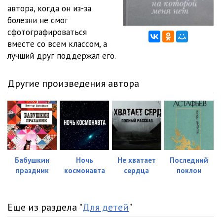
автора, когда он из-за
болезни не смог
сфотографироваться
вместе со всем классом, а
лучший друг поддержал его.
Другие произведения автора
Бабушкин
Ночь
Не хватает
Последний
праздник
космонавта
сердца
поклон
Еще из раздела "
Для детей
"