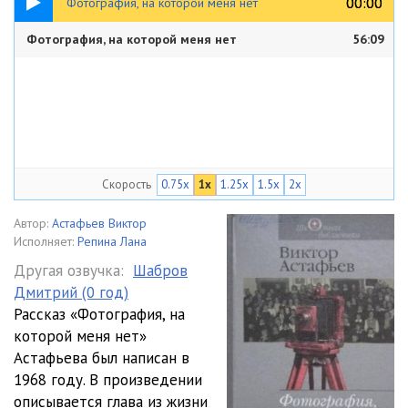
00:00
00:00
Фотография, на которой меня нет
Фотография, на которой меня нет
56:09
Скорость
0.75x
1x
1.25x
1.5x
2x
Автор:
Астафьев Виктор
Исполняет:
Репина Лана
Другая озвучка:
Шабров
Дмитрий (0 год)
Рассказ «Фотография, на
которой меня нет»
Астафьева был написан в
1968 году. В произведении
описывается глава из жизни