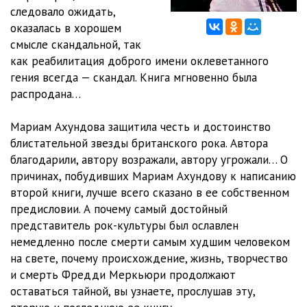
следовало ожидать,
012_Glava_4_chast_2
45:54
оказалась в хорошем
смысле скандальной, так
013_Glava_4_chast_3
31:52
как реабилитация доброго имени оклеветанного
гения всегда — скандал. Книга мгновенно была
014_Glava_5_chast_1
40:16
распродана…
015_Glava_5_chast_2
26:12
Мариам Ахундова защитила честь и достоинство
016_Glava_5_chast_3
37:08
блистательной звезды британского рока. Автора
благодарили, автору возражали, автору угрожали… О
017_Glava_5_chast_4
06:57
причинах, побудивших Мариам Ахундову к написанию
018_Glava_5_chast_5
32:25
второй книги, лучше всего сказано в ее собственном
предисловии. А почему самый достойный
019_Glava_5_chast_6
12:31
представитель рок-культуры был ославлен
немедленно после смерти самым худшим человеком
020_Glava_5_chast_7
25:52
на свете, почему происхождение, жизнь, творчество
021_Glava_5_chast_8
44:45
и смерть Фредди Меркьюри продолжают
оставаться тайной, вы узнаете, прослушав эту,
022_Glava_5_chast_9
15:18