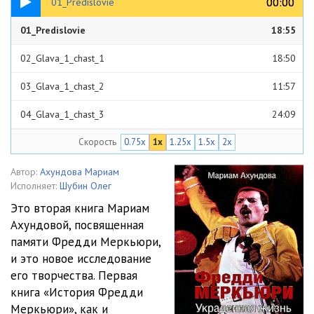
00:00
00:00
01_Predislovie
01_Predislovie
18:55
02_Glava_1_chast_1
18:50
03_Glava_1_chast_2
11:57
04_Glava_1_chast_3
24:09
Скорость
0.75x
1x
1.25x
1.5x
2x
05_Glava_2_chast_1
1:03:01
06_Glava_2_chast_2
30:55
Автор:
Ахундова Мариам
Исполняет:
Шубин Олег
07_Glava_2_chast_3
18:36
Это вторая книга Мариам
Ахундовой, посвященная
08_Glava_3_chast_1
08:03
памяти Фредди Меркьюри,
09_Glava_3_chast_2
42:51
и это новое исследование
его творчества. Первая
010_Glava_3_chast_3
30:41
книга «История Фредди
Меркьюри», как и
011_Glava_4_chast_1
30:43