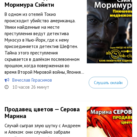
Моримура Сэйити
В одном из отелей Токио
происходит убийство американца.
Улики найденные на месте
преступления ведут детектива
Мунэсуэ в Нью-Йорк, где к нему
присоединяется детектив Шефтен.
Тайна этого преступления
скрывается в далёком послевоенном
прошлом, когда поверженная во
время Второй Мировой войны, Япония...
Вячеслав Герасимов
Слушать онлайн
10 часов 26 минут
Продавец цветов — Серова
Марина
Случай сыграл злую шутку с Андреем
и Алеком: они случайно забрали