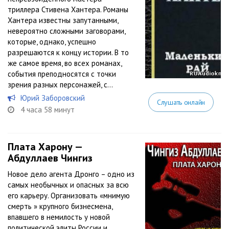
триллера Стивена Хантера. Романы
Хантера известны запутанными,
невероятно сложными заговорами,
которые, однако, успешно
разрешаются к концу истории. В то
же самое время, во всех романах,
события преподносятся с точки
зрения разных персонажей, с...
Юрий Заборовский
Слушать онлайн
4 часа 58 минут
Плата Харону —
Абдуллаев Чингиз
Новое дело агента Дронго – одно из
самых необычных и опасных за всю
его карьеру. Организовать «мнимую
смерть » крупного бизнесмена,
впавшего в немилость у новой
политической элиты России и