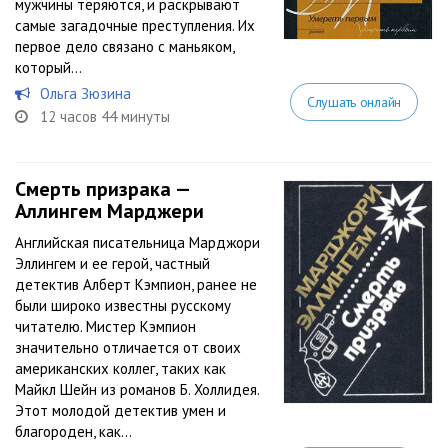
мужчины теряются, и раскрывают
самые загадочные преступления. Их
первое дело связано с маньяком,
который...
Ольга Зюзина
Слушать онлайн
12 часов 44 минуты
Смерть призрака —
Аллингем Марджери
Английская писательница Марджори
Эллингем и ее герой, частный
детектив Алберт Кэмпион, ранее не
были широко известны русскому
читателю. Мистер Кэмпион
значительно отличается от своих
американских коллег, таких как
Майкл Шейн из романов Б. Холлидея.
Этот молодой детектив умен и
благороден, как...