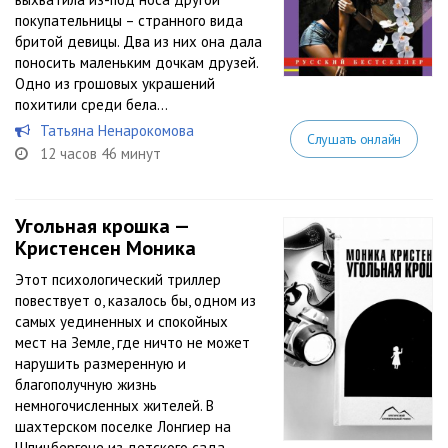
покупательницы – странного вида
бритой девицы. Два из них она дала
поносить маленьким дочкам друзей.
Одно из грошовых украшений
похитили среди бела...
Татьяна Ненарокомова
Слушать онлайн
12 часов 46 минут
Угольная крошка —
Кристенсен Моника
Этот психологический триллер
повествует о, казалось бы, одном из
самых уединенных и спокойных
мест на Земле, где ничто не может
нарушить размеренную и
благополучную жизнь
немногочисленных жителей. В
шахтерском поселке Лонгиер на
Шпицбергене из детского сада