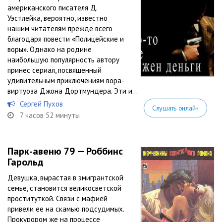
американского писателя Д.
Уэстлейка, вероятно, известно
нашим читателям прежде всего
благодаря повести «Полицейские и
воры». Однако на родине
наибольшую популярность автору
принес сериал, посвященный
удивительным приключениям вора-
виртуоза Джона Дортмундера. Эти и...
Сергей Пухов
Слушать онлайн
7 часов 52 минуты
Парк-авеню 79 — Роббинс
Гарольд
Девушка, вырастая в эмигрантской
семье, становится великосветской
проституткой. Связи с мафией
привели ее на скамью подсудимых.
Прокурором же на процессе