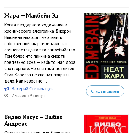
Жара — Макбейн Эд
Когда бездарного художника и
хронического алкоголика Джерри
Ньюмена находят мертвым в
собственной квартире, мало кто
сомневается, что это самоубийство.
Тем более что причина смерти
предельно ясна — избыточная доза
снотворного. Но опытный детектив
Стив Карелла не спешит закрыть
дело. Как известно,...
Валерий Стельмащук
Слушать онлайн
7 часов 59 минут
Видео Иисус — Эшбах
Андреас
Стивен Фокс, член нью-йоркского