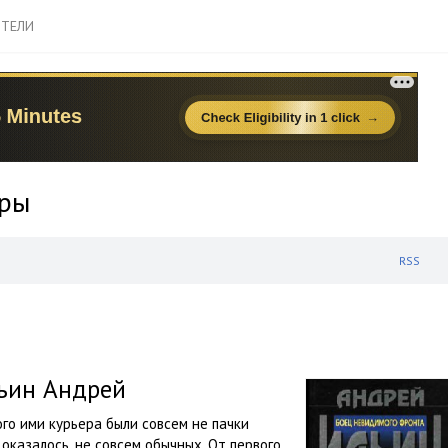
ТЕЛИ
еры
RSS
ьин Андрей
го ими курьера были совсем не пачки
 оказалось, не совсем обычных. От первого