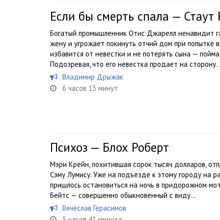
Если бы смерть спала — Стаут 
Богатый промышленник Отис Джарелл ненавидит га
жену и угрожает покинуть отчий дом при попытке 
избавится от невестки и не потерять сына — пойма
Подозревая, что его невестка продает на сторону..
Владимир Дрыжак
6 часов 13 минут
Психоз — Блох Роберт
Мэри Крейн, похитившая сорок тысяч долларов, от
Сэму Лумису. Уже на подъезде к этому городу на ра
пришлось остановиться на ночь в придорожном мо
Бейтс — совершенно обыкновенный с виду...
Вячеслав Герасимов
5 часов 41 минута