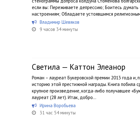
стенограммы допроса колдуна Стоменова болгарским
если вы: Переживаете депрессию; Боитесь думать
настроениям; Обладаете устоявшимся религиозным.
Владимир Шевяков
9 часов 34 минуты
Светила — Каттон Элеанор
Роман – лауреат Букеровской премии 2013 года и, 
историю этой престижной награды. Книга побила с
крупное произведение, когда-либо получавшее «Бу
лауреат (28 лет). Итак, добро...
Ирина Воробьева
31 час 54 минуты