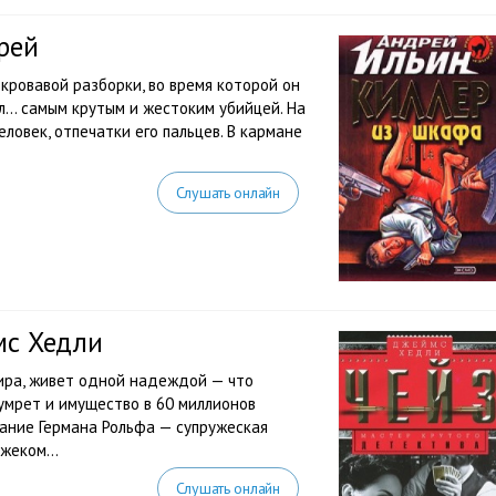
рей
е кровавой разборки, во время которой он
ал… самым крутым и жестоким убийцей. На
еловек, отпечатки его пальцев. В кармане
Слушать онлайн
мс Хедли
мира, живет одной надеждой — что
умрет и имущество в 60 миллионов
ание Германа Рольфа — супружеская
жеком...
Слушать онлайн