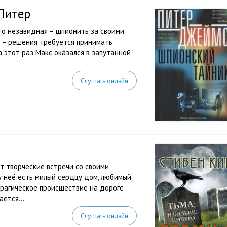
Питер
го незавидная – шпионить за своими.
нь – решения требуется принимать
а этот раз Макс оказался в запутанной
Слушать онлайн
т творческие встречи со своими
у неё есть милый сердцу дом, любимый
трагическое происшествие на дороге
ется...
Слушать онлайн