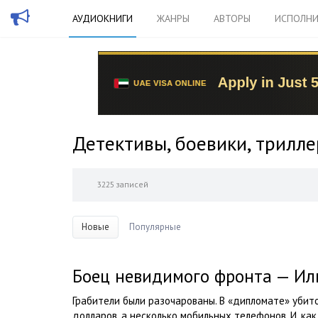
АУДИОКНИГИ
ЖАНРЫ
АВТОРЫ
ИСПОЛНИ
Детективы, боевики, трилл
3225 записей
Новые
Популярные
Боец невидимого фронта — Ил
Грабители были разочарованы. В «дипломате» убито
долларов, а несколько мобильных телефонов. И, как