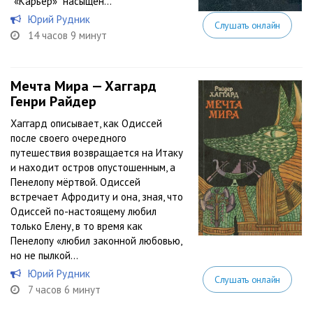
"«Карьер»" насыщен...
Юрий Рудник
Слушать онлайн
14 часов 9 минут
Мечта Мира — Хаггард
Генри Райдер
Хаггард описывает, как Одиссей
после своего очередного
путешествия возвращается на Итаку
и находит остров опустошенным, а
Пенелопу мёртвой. Одиссей
встречает Афродиту и она, зная, что
Одиссей по-настоящему любил
только Елену, в то время как
Пенелопу «любил законной любовью,
но не пылкой...
Юрий Рудник
Слушать онлайн
7 часов 6 минут