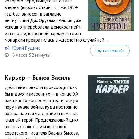
которого передвинуто на 80 лет
вперед (впоследствии тот же 1984
год был вынесен в заглавие
антиутопии Дж. Оруэлла). Англия уже
успешно «переболела демократией»
и из наследственной парламентской
монархии превратилась в «деспотию случайной...
Юрий Рудник
Слушать онлайн
6 часов 52 минуты
Карьер — Быков Василь
Действие повести происходит как
бы в двух измерениях — в конце XX
века и в то же время в трагическую
пору начала войны, куда постоянно
возвращается чувствами и памятью
главный герой. Продолжающий цикл
военных повестей известного
советского писателя Василя Быкова,