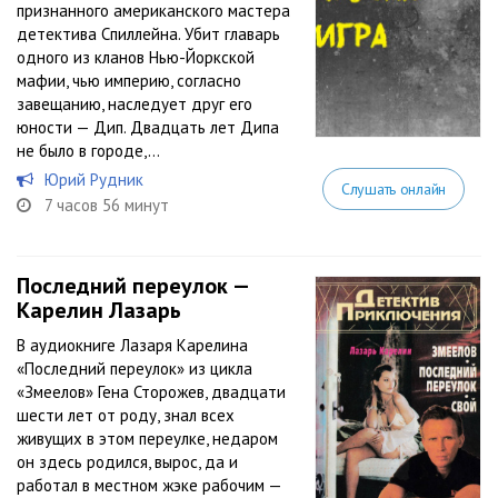
признанного американского мастера
детектива Спиллейна. Убит главарь
одного из кланов Нью-Йоркской
мафии, чью империю, согласно
завещанию, наследует друг его
юности — Дип. Двадцать лет Дипа
не было в городе,...
Юрий Рудник
Слушать онлайн
7 часов 56 минут
Последний переулок —
Карелин Лазарь
В аудиокниге Лазаря Карелина
«Последний переулок» из цикла
«Змеелов» Гена Сторожев, двадцати
шести лет от роду, знал всех
живущих в этом переулке, недаром
он здесь родился, вырос, да и
работал в местном жэке рабочим —