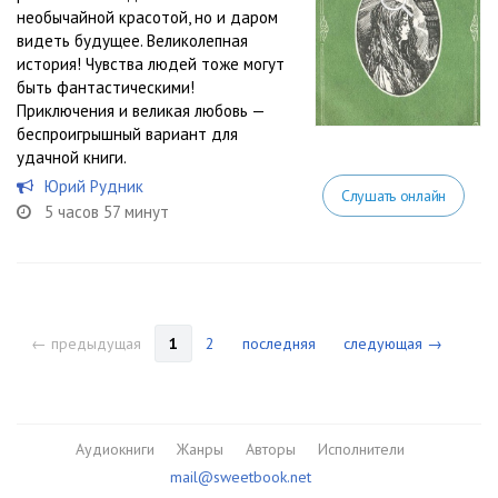
необычайной красотой, но и даром
видеть будущее. Великолепная
история! Чувства людей тоже могут
быть фантастическими!
Приключения и великая любовь —
беспроигрышный вариант для
удачной книги.
Юрий Рудник
Слушать онлайн
5 часов 57 минут
← предыдущая
1
2
последняя
следующая →
Аудиокниги
Жанры
Авторы
Исполнители
mail@sweetbook.net