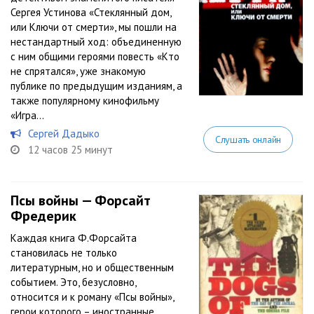
Сергея Устинова «Стеклянный дом,
или Ключи от смерти», мы пошли на
нестандартный ход: объединенную
с ним общими героями повесть «Кто
не спрятался», уже знакомую
публике по предыдущим изданиям, а
также популярному кинофильму
«Игра...
Сергей Дадыко
Слушать онлайн
12 часов 25 минут
Псы войны — Форсайт
Фредерик
Каждая книга Ф.Форсайта
становилась не только
литературным, но и общественным
событием. Это, безусловно,
относится и к роману «Псы войны»,
герои которого – иностранные