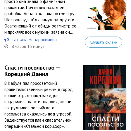
просто она знала о фамильном
проклятии. Почти век назад ее
прабабка Анна отказала ротмистру
Шестакову, выйдя замуж за другого.
Осатаневший от обиды ротмистр ее
и проклял: всех мужчин, заявил он,...
Татьяна Ненарокомова
Слушать онлайн
8 часов 16 минут
Спасти посольство —
Корецкий Данил
В Кабуле пал просоветский
правительственный режим, в город
вошли отряды моджахедов,
воцарились хаос и анархия, жизни
сотрудников российского
посольства оказались под угрозой.
Задействуется план спасательной
операции «Стальной коридор»,