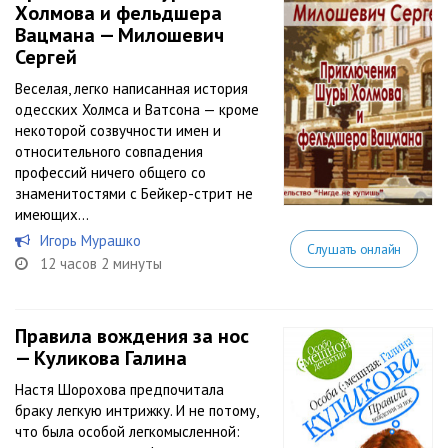
Холмова и фельдшера
Вацмана — Милошевич
Сергей
Веселая, легко написанная история
одесских Холмса и Ватсона — кроме
некоторой созвучности имен и
относительного совпадения
профессий ничего общего со
знаменитостями с Бейкер-стрит не
имеющих…
Игорь Мурашко
Слушать онлайн
12 часов 2 минуты
Правила вождения за нос
— Куликова Галина
Настя Шорохова предпочитала
браку легкую интрижку. И не потому,
что была особой легкомысленной: