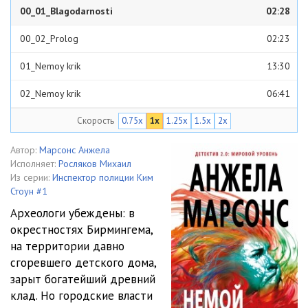
00_01_Blagodarnosti
02:28
00_02_Prolog
02:23
01_Nemoy krik
13:30
02_Nemoy krik
06:41
Скорость
0.75x
1x
1.25x
1.5x
2x
03_Nemoy krik
17:26
04_Nemoy krik
15:29
Автор:
Марсонс Анжела
Исполняет:
Росляков Михаил
05_Nemoy krik
05:54
Из серии:
Инспектор полиции Ким
Стоун #1
06_Nemoy krik
11:06
Археологи убеждены: в
окрестностях Бирмингема,
07_Nemoy krik
10:14
на территории давно
08_Nemoy krik
07:50
сгоревшего детского дома,
зарыт богатейший древний
09_Nemoy krik
12:53
клад. Но городские власти