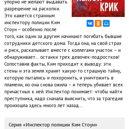
упорно не желают выдавать
10_Nemoy krik
05:57
разрешение на раскопки.
11_Nemoy krik
15:24
Это кажется странным
инспектору полиции Ким
12_Nemoy krik
17:16
Стоун – особенно после
того, как один за другим начинают погибать бывшие
13_Nemoy krik
03:38
сотрудники детского дома. Тогда она, на свой страх
14_Nemoy krik
14:41
и риск, раскапывает вместе с коллегами участок – и
обнаруживает… останки трех девочек-подростков!
15_Nemoy krik
04:35
Сопоставив факты, Ким приходит к выводу: эти
стены и эта земля хранят какую-то страшную тайну,
16_Nemoy krik
10:00
которую пытались и похоронить, и уничтожить в
17_Nemoy krik
23:15
пламени, но она снова ожила – и теперь убивает всех
причастных к ней. Инспектор понимает: чтобы найти
18_Nemoy krik
09:54
преступника, надо сначала выяснить, что за трагедия
произошла здесь много лет назад…
19_Nemoy krik
09:41
20_Nemoy krik
06:54
Серия «Инспектор полиции Ким Стоун»