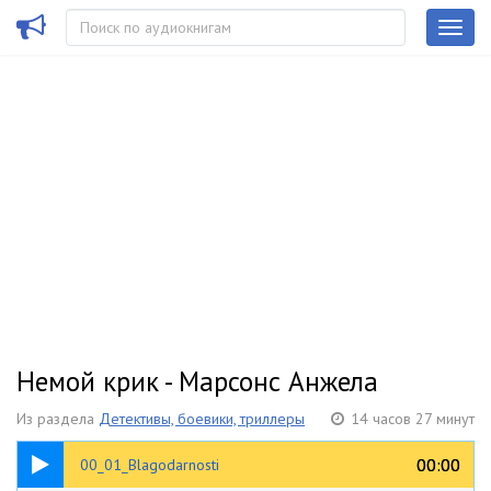
Немой крик - Марсонс Анжела
Из раздела
Детективы, боевики, триллеры
14 часов 27 минут
02:28
00:00
00:00
00_01_Blagodarnosti