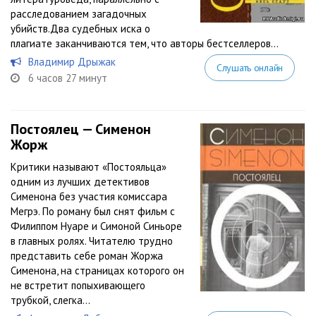
расследованием загадочных
убийств.Два судебных иска о
плагиате заканчиваются тем, что авторы бестселлеров...
Владимир Дрыжак
Слушать онлайн
6 часов 27 минут
Постоялец — Сименон
Жорж
Критики называют «Постояльца»
одним из лучших детективов
Сименона без участия комиссара
Мегрэ. По роману был снят фильм с
Филиппом Нуаре и Симоной Синьоре
в главных ролях. Читателю трудно
представить себе роман Жоржа
Сименона, на страницах которого он
не встретит попыхивающего
трубкой, слегка...