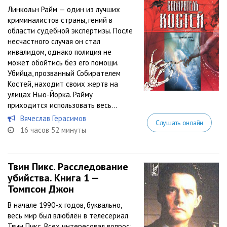
Линкольн Райм — один из лучших
криминалистов страны, гений в
области судебной экспертизы. После
несчастного случая он стал
инвалидом, однако полиция не
может обойтись без его помощи.
Убийца, прозванный Собирателем
Костей, находит своих жертв на
улицах Нью-Йорка. Райму
приходится использовать весь...
Вячеслав Герасимов
Слушать онлайн
16 часов 52 минуты
Твин Пикс. Расследование
убийства. Книга 1 —
Томпсон Джон
В начале 1990-х годов, буквально,
весь мир был влюблён в телесериал
Твин Пикс. Всех интересовал вопрос: