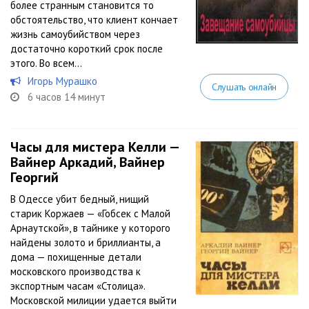
более странным становится то
обстоятельство, что клиент кончает
жизнь самоубийством через
достаточно короткий срок после
этого. Во всем...
Игорь Мурашко
Слушать онлайн
6 часов 14 минут
Часы для мистера Келли —
Вайнер Аркадий, Вайнер
Георгий
В Одессе убит бедный, нищий
старик Коржаев — «Гобсек с Малой
Арнаутской», в тайнике у которого
найдены золото и бриллианты, а
дома — похищенные детали
московского производства к
экспортным часам «Столица».
Московской милиции удается выйти