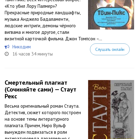
«Кто убил Лору Палмер»?
Прекрасные природные ландшафты,
музыка Анджело Бадаламенти,
людские интриги, демоны чёрного
вигвама и многое другое, стали
визитной карточкой фильма. Джон Томпсон –...
Никодим
Слушать онлайн
16 часов 34 минуты
Смертельный плагиат
(Сочиняйте сами) — Стаут
Рекс
Весьма оригинальный роман Стаута.
Детектив, сюжет которого построен
на основе темы литературного
плагиата. Причем, Ниро Вульф
вынужден подвизаться в роли
литературоведа, параллельно с