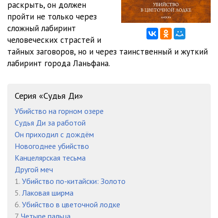
раскрыть, он должен
Labirint_012
05:35
пройти не только через
Labirint_013
05:03
сложный лабиринт
человеческих страстей и
Labirint_014
05:12
тайных заговоров, но и через таинственный и жуткий
лабиринт города Ланьфана.
Labirint_015
05:15
Labirint_016
05:02
Серия «Судья Ди»
Labirint_017
05:24
Убийство на горном озере
Labirint_018
05:05
Судья Ди за работой
Он приходил с дождём
Labirint_019
05:25
Новогоднее убийство
Канцелярская тесьма
Labirint_020
05:13
Другой меч
Labirint_021
05:02
1.
Убийство по-китайски: Золото
5.
Лаковая ширма
Labirint_022
05:04
6.
Убийство в цветочной лодке
7.
Четыре пальца