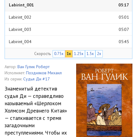
Labirint_001
05:17
Labirint_002
05:01
Labirint_003
05:07
Labirint_004
05:45
Скорость
0.75x
1x
1.25x
1.5x
2x
Labirint_005
05:27
Labirint_006
05:27
Автор:
Ван Гулик Роберт
Исполняет:
Поздняков Михаил
Labirint_007
05:06
Из серии:
Судья Ди #17
Знаменитый детектив
Labirint_008
05:15
судья Ди — справедливо
называемый «Шерлоком
Labirint_009
06:25
Холмсом Древнего Китая»
Labirint_010
05:08
— сталкивается с тремя
загадочными
Labirint_011
05:40
преступлениями. Чтобы их