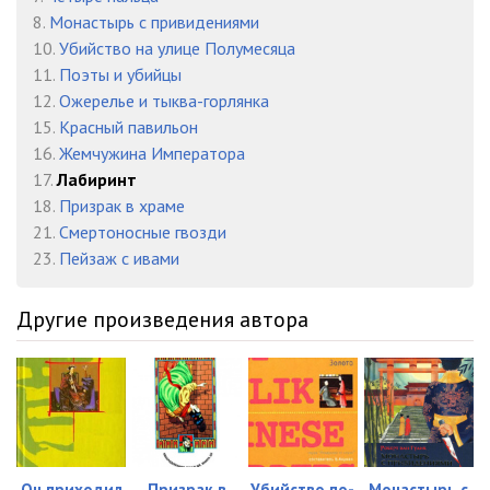
Labirint_023
05:01
8.
Монастырь с привидениями
Labirint_024
05:11
10.
Убийство на улице Полумесяца
11.
Поэты и убийцы
Labirint_025
05:09
12.
Ожерелье и тыква-горлянка
15.
Красный павильон
Labirint_026
05:03
16.
Жемчужина Императора
Labirint_027
05:19
17.
Лабиринт
18.
Призрак в храме
Labirint_028
05:03
21.
Смертоносные гвозди
23.
Пейзаж с ивами
Labirint_029
05:08
Labirint_030
05:37
Другие произведения автора
Labirint_031
05:01
Labirint_032
06:25
Labirint_033
05:01
Labirint_034
05:15
Он приходил
Призрак в
Убийство по-
Монастырь с