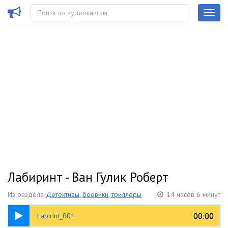
Лабиринт - Ван Гулик Роберт
Из раздела
Детективы, боевики, триллеры
14 часов 6 минут
05:17
00:00
00:00
Labirint_001