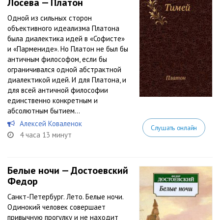
Лосева — Платон
Одной из сильных сторон
объективного идеализма Платона
была диалектика идей в «Софисте»
и «Пармениде». Но Платон не был бы
античным философом, если бы
ограничивался одной абстрактной
диалектикой идей. И для Платона, и
для всей античной философии
единственно конкретным и
абсолютным бытием...
Алексей Коваленок
Слушать онлайн
4 часа 13 минут
Белые ночи — Достоевский
Федор
Санкт-Петербург. Лето. Белые ночи.
Одинокий человек совершает
привычную прогулку и не находит