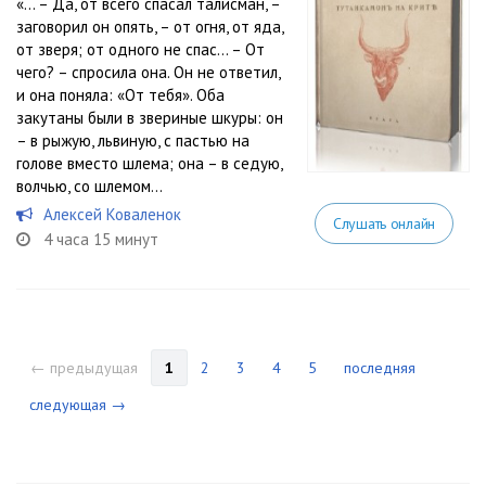
«… – Да, от всего спасал талисман, –
заговорил он опять, – от огня, от яда,
от зверя; от одного не спас… – От
чего? – спросила она. Он не ответил,
и она поняла: «От тебя». Оба
закутаны были в звериные шкуры: он
– в рыжую, львиную, с пастью на
голове вместо шлема; она – в седую,
волчью, со шлемом...
Алексей Коваленок
Слушать онлайн
4 часа 15 минут
← предыдущая
1
2
3
4
5
последняя
следующая →