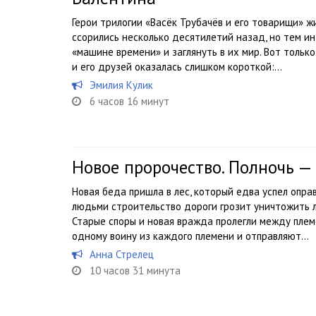
Герои трилогии «Васёк Трубачёв и его товарищи» жи
ссорились несколько десятилетий назад, но тем и
«машине времени» и заглянуть в их мир. Вот тольк
и его друзей оказалась слишком короткой:...
Эмилия Кулик
6 часов 16 минут
Новое пророчество. Полночь —
Новая беда пришла в лес, который едва успел опра
людьми строительство дороги грозит уничтожить ле
Старые споры и новая вражда пролегли между пле
одному воину из каждого племени и отправляют...
Анна Стрелец
10 часов 31 минута