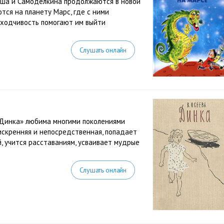
аша и Самоделкина продолжаются в новой
ются на планету Марс, где с ними
аходчивость помогают им выйти
Слушать онлайн
«Динка» любима многими поколениями
 искренняя и непосредственная, попадает
, учится расставаниям, усваивает мудрые
Слушать онлайн