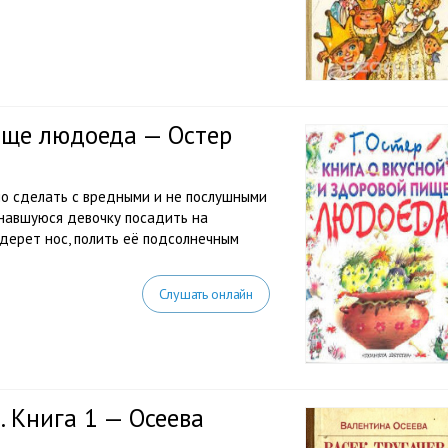
ище людоеда — Остер
но сделать с вредными и не послушными
навшуюся девочку посадить на
адерет нос, полить её подсолнечным
Слушать онлайн
. Книга 1 — Осеева