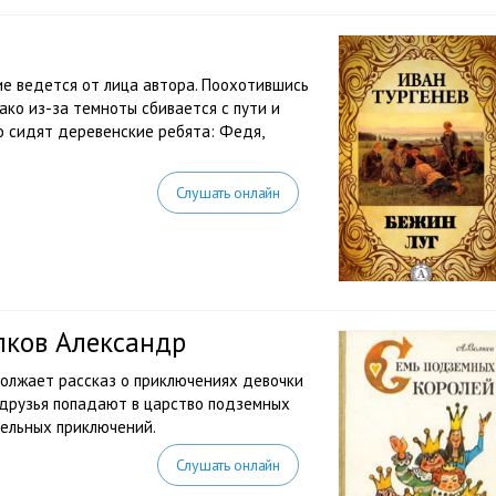
ие ведется от лица автора. Поохотившись
ако из-за темноты сбивается с пути и
го сидят деревенские ребята: Федя,
Слушать онлайн
лков Александр
должает рассказ о приключениях девочки
з друзья попадают в царство подземных
тельных приключений.
Слушать онлайн