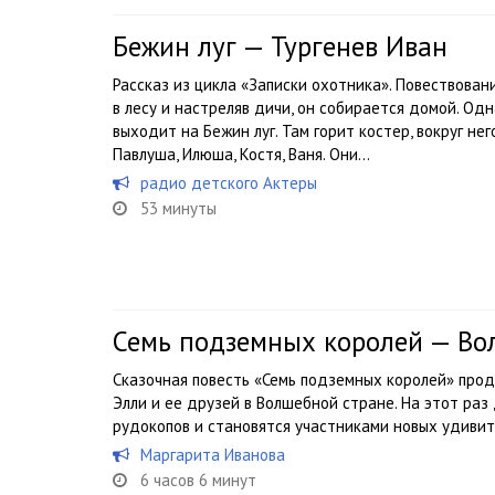
Бежин луг — Тургенев Иван
Рассказ из цикла «Записки охотника». Повествован
в лесу и настреляв дичи, он собирается домой. Одн
выходит на Бежин луг. Там горит костер, вокруг не
Павлуша, Илюша, Костя, Ваня. Они...
радио детского Актеры
53 минуты
Семь подземных королей — Во
Сказочная повесть «Семь подземных королей» про
Элли и ее друзей в Волшебной стране. На этот ра
рудокопов и становятся участниками новых удиви
Маргарита Иванова
6 часов 6 минут