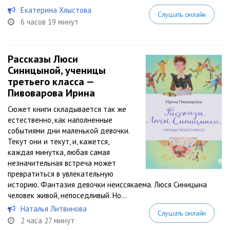
Екатерина Хлыстова
Слушать онлайн
6 часов 19 минут
Рассказы Люси
Синицыной, ученицы
третьего класса —
Пивоварова Ирина
Сюжет книги складывается так же
естественно, как наполненные
событиями дни маленькой девочки.
Текут они и текут, и, кажется,
каждая минутка, любая самая
незначительная встреча может
превратиться в увлекательную
историю. Фантазия девочки неиссякаема. Люся Синицына
человек живой, непоседливый. Но...
Наталья Литвинова
Слушать онлайн
2 часа 27 минут