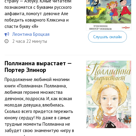
страну — Азбуку. Юные читатели
познакомятся с буквами русского
алфавита, помогут девочке Але
победить коварного Кляксича и
спасти букву «Я»
Леонтина Броцкая
Слушать онлайн
2 часа 22 минуты
Поллианна вырастает —
Портер Элинор
Продолжение любимой многими
книги «Поллианна». Поллианна,
любимая героиня множества
девчонок, подросла. И, как всякая
молодая девушка, влюбилась.
Сколько всего придется пережить
юному сердцу! Но даже в самые
трудные моменты Поллианна не
забудет свою знаменитую «игру в