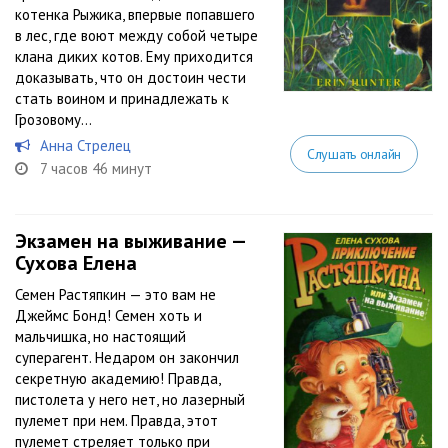
котенка Рыжика, впервые попавшего
в лес, где воют между собой четыре
клана диких котов. Ему приходится
доказывать, что он достоин чести
стать воином и принадлежать к
Грозовому...
Анна Стрелец
Слушать онлайн
7 часов 46 минут
Экзамен на выживание —
Сухова Елена
Семен Растяпкин — это вам не
Джеймс Бонд! Семен хоть и
мальчишка, но настоящий
суперагент. Недаром он закончил
секретную академию! Правда,
пистолета у него нет, но лазерный
пулемет при нем. Правда, этот
пулемет стреляет только при