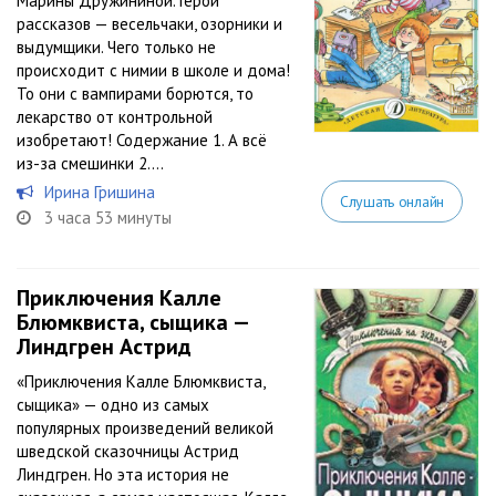
Марины Дружининой. Герои
рассказов — весельчаки, озорники и
выдумщики. Чего только не
происходит с нимии в школе и дома!
То они с вампирами борются, то
лекарство от контрольной
изобретают! Содержание 1. А всё
из-за смешинки 2....
Ирина Гришина
Слушать онлайн
3 часа 53 минуты
Приключения Калле
Блюмквиста, сыщика —
Линдгрен Астрид
«Приключения Калле Блюмквиста,
сыщика» — одно из самых
популярных произведений великой
шведской сказочницы Астрид
Линдгрен. Но эта история не