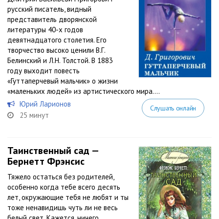
русский писатель, видный
представитель дворянской
литературы 40-х годов
девятнадцатого столетия. Его
творчество высоко ценили В.Г.
Белинский и Л.Н. Толстой. В 1883
году выходит повесть
«Гуттаперчевый мальчик» о жизни
«маленьких людей» из артистического мира....
Юрий Ларионов
Слушать онлайн
25 минут
Таинственный сад —
Бернетт Фрэнсис
Тяжело остаться без родителей,
особенно когда тебе всего десять
лет, окружающие тебя не любят и ты
тоже ненавидишь чуть ли не весь
белый свет. Кажется, ничего