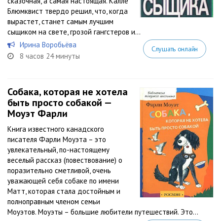
сказочная, а самая настоящая. Калле
Блюмквист твердо решил, что, когда
вырастет, станет самым лучшим
сыщиком на свете, грозой гангстеров и...
Ирина Воробьёва
Слушать онлайн
8 часов 24 минуты
Собака, которая не хотела
быть просто собакой —
Моуэт Фарли
Книга известного канадского
писателя Фарли Моуэта – это
увлекательный, по-настоящему
веселый рассказ (повествование) о
поразительно сметливой, очень
уважающей себя собаке по имени
Матт, которая стала достойным и
полноправным членом семьи
Моуэтов. Моуэты – большие любители путешествий. Это...