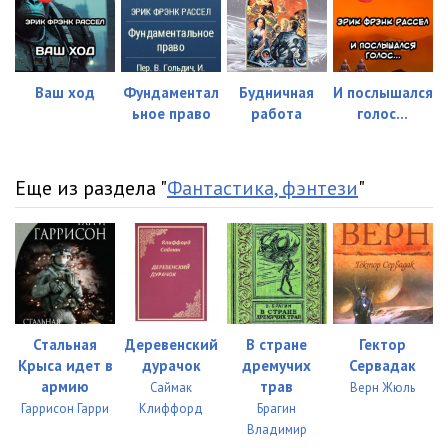
Ваш ход
Фундаментал
Будничная
И послышался
ьное право
работа
голос...
Еще из раздела "
Фантастика, фэнтези
"
Стальная
Деревенский
В стране
Гектор
Крыса идет в
дурачок
дремучих
Сервадак
армию
трав
Саймак
Верн Жюль
Гаррисон Гарри
Клиффорд
Брагин
Владимир