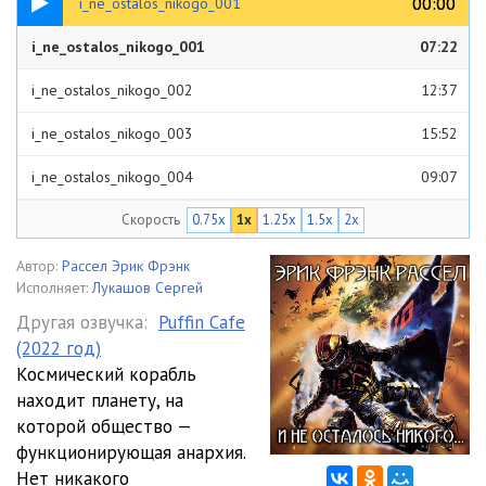
00:00
00:00
i_ne_ostalos_nikogo_001
i_ne_ostalos_nikogo_001
07:22
i_ne_ostalos_nikogo_002
12:37
i_ne_ostalos_nikogo_003
15:52
i_ne_ostalos_nikogo_004
09:07
Скорость
0.75x
1x
1.25x
1.5x
2x
i_ne_ostalos_nikogo_005
18:33
i_ne_ostalos_nikogo_006
16:13
Автор:
Рассел Эрик Фрэнк
Исполняет:
Лукашов Сергей
i_ne_ostalos_nikogo_007
16:28
Другая озвучка:
Puffin Cafe
(2022 год)
i_ne_ostalos_nikogo_008
18:33
Космический корабль
i_ne_ostalos_nikogo_009
14:03
находит планету, на
которой общество —
i_ne_ostalos_nikogo_010
06:04
функционирующая анархия.
Нет никакого