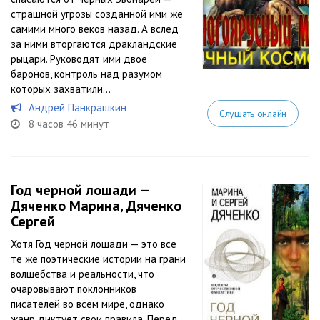
страшной угрозы созданной ими же
самими много веков назад. А вслед
за ними вторгаются дракландские
рыцари. Руководят ими двое
баронов, контроль над разумом
которых захватили...
Андрей Панкрашкин
Слушать онлайн
8 часов 46 минут
Год черной лошади —
Дяченко Марина, Дяченко
Сергей
Хотя Год черной лошади — это все
те же поэтические истории на грани
волшебства и реальности, что
очаровывают поклонников
писателей во всем мире, однако
жанр диктует свои правила. Перед