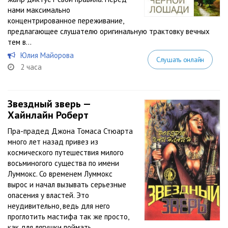
нами максимально
концентрированное переживание,
предлагающее слушателю оригинальную трактовку вечных
тем в...
Юлия Майорова
Слушать онлайн
2 часа
Звездный зверь —
Хайнлайн Роберт
Пра-прадед Джона Томаса Стюарта
много лет назад привез из
космического путешествия милого
восьминогого существа по имени
Луммокс. Со временем Луммокс
вырос и начал вызывать серьезные
опасения у властей. Это
неудивительно, ведь для него
проглотить мастифа так же просто,
как для лягушки поймать...