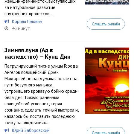
женщин-феминисток, выступающих
за натуральное развитие
внутренних процессов....
Кирилл Головин
Слушать онлайн
46 минут
Зимняя луна (Ад в
наследство) — Кунц Дин
Патрулирующий тихие улицы Города
Ангелов полицейский Джек
Макгарвей не раздумывая встает на
пути безумного маньяка,
устроившего кровавую бойню среди
бела дня. Тяжело раненный
полицейский успевает, теряя
сознание, сделать точный выстрел и,
казалось бы, поставить последнюю
точку на злодеяниях...
Юрий Заборовский
Слушать онлайн