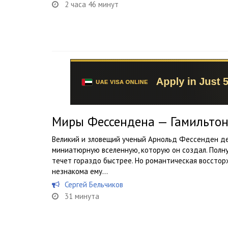
2 часа 46 минут
Миры Фессендена — Гамильто
Великий и зловещий ученый Арнольд Фессенден де
миниатюрную вселенную, которую он создал. Полну
течет гораздо быстрее. Но романтическая воссто
незнакома ему…
Сергей Бельчиков
31 минута