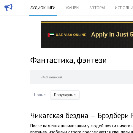
АУДИОКНИГИ
ЖАНРЫ
АВТОРЫ
ИСПОЛНИ
Фантастика, фэнтези
7460 записей
Новые
Популярные
Чикагская бездна — Брэдбери 
После падения цивилизации у людей почти ничего 
прежнем изобилии строго преследуются спецполицие