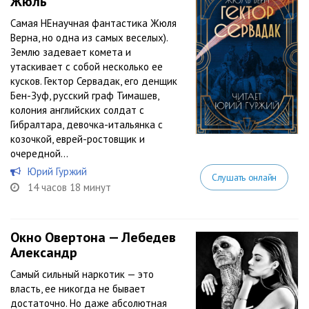
Жюль
Самая НЕнаучная фантастика Жюля
Верна, но одна из самых веселых).
Землю задевает комета и
утаскивает с собой несколько ее
кусков. Гектор Сервадак, его денщик
Бен-Зуф, русский граф Тимашев,
колония английских солдат с
Гибралтара, девочка-итальянка с
козочкой, еврей-ростовщик и
очередной...
Юрий Гуржий
Слушать онлайн
14 часов 18 минут
Окно Овертона — Лебедев
Александр
Самый сильный наркотик — это
власть, ее никогда не бывает
достаточно. Но даже абсолютная