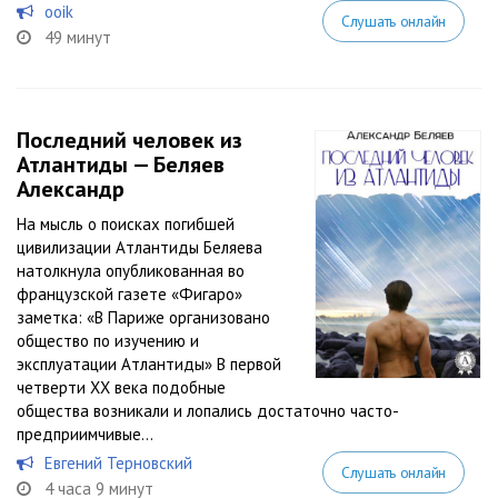
ooik
Слушать онлайн
49 минут
Последний человек из
Атлантиды — Беляев
Александр
На мысль о поисках погибшей
цивилизации Атлантиды Беляева
натолкнула опубликованная во
французской газете «Фигаро»
заметка: «В Париже организовано
общество по изучению и
эксплуатации Атлантиды» В первой
четверти XX века подобные
общества возникали и лопались достаточно часто-
предприимчивые...
Евгений Терновский
Слушать онлайн
4 часа 9 минут