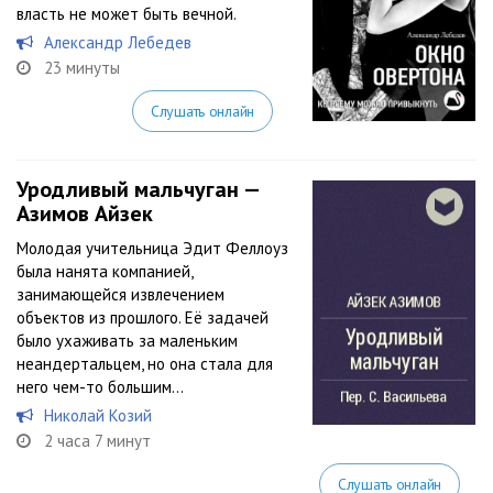
власть не может быть вечной.
Александр Лебедев
23 минуты
Слушать онлайн
Уродливый мальчуган —
Азимов Айзек
Молодая учительница Эдит Феллоуз
была нанята компанией,
занимающейся извлечением
объектов из прошлого. Её задачей
было ухаживать за маленьким
неандертальцем, но она стала для
него чем-то большим…
Николай Козий
2 часа 7 минут
Слушать онлайн