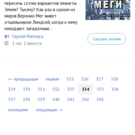
пересечь сотню вариантов планеты
Земля? Тысячу? Как раз в одном из
миров Верхних Мег живет
отшельником Линдсей, когда к нему
попадают загадочные...
Сергей Mannara
Слушать онлайн
1 час 1 минута
← предыдущая
первая
325
326
327
328
329
330
331
332
333
334
335
336
337
338
339
340
341
342
343
последняя
следующая →