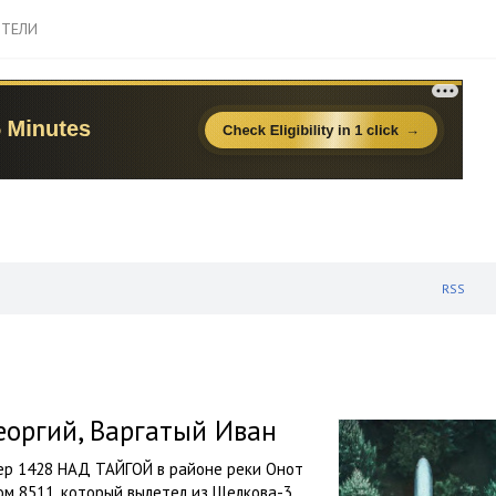
ТЕЛИ
RSS
еоргий, Варгатый Иван
мер 1428 НАД ТАЙГОЙ в районе реки Онот
ом 8511, который вылетел из Щелкова-3