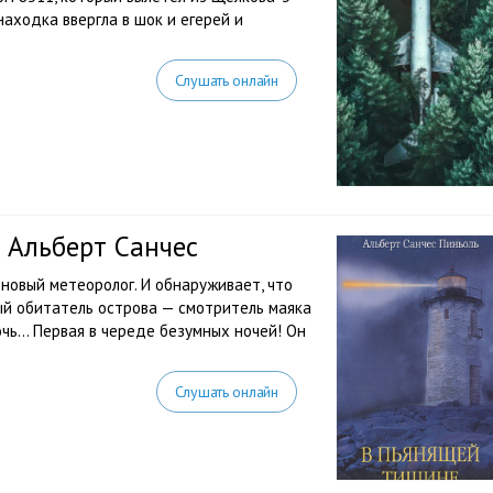
находка ввергла в шок и егерей и
Слушать онлайн
 Альберт Санчес
новый метеоролог. И обнаруживает, что
ый обитатель острова — смотритель маяка
ночь… Первая в череде безумных ночей! Он
Слушать онлайн