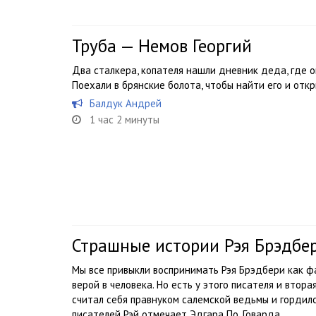
Труба — Немов Георгий
Два сталкера, копателя нашли дневник деда, где 
Поехали в брянские болота, чтобы найти его и отк
Балдук Андрей
1 час 2 минуты
Страшные истории Рэя Брэдбе
Мы все привыкли воспринимать Рэя Брэдбери как ф
верой в человека. Но есть у этого писателя и втора
считал себя правнуком салемской ведьмы и гордил
писателей Рэй отмечает Эдгара По, Говарда...