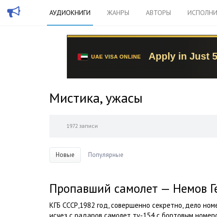
АУДИОКНИГИ
ЖАНРЫ
АВТОРЫ
ИСПОЛНИ
Мистика, ужасы
1972 записи
Новые
Популярные
Пропавший самолет — Немов Г
КГБ СССР,1982 год, совершенно секретно, дело но
исчез с радаров самолет ту-154 с бортовым номер