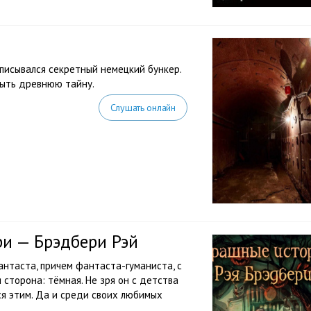
описывался секретный немецкий бункер.
рыть древнюю тайну.
Слушать онлайн
ри — Брэдбери Рэй
антаста, причем фантаста-гуманиста, с
я сторона: тёмная. Не зря он с детства
ся этим. Да и среди своих любимых