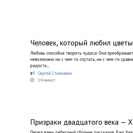
Человек, который любил цветы
Любовь способна творить чудеса. Она преображает,
невозможно ни с чем-то спутать, ни с чем-то срав
радость…
Сергей Стиллавин
14 минут
Призраки двадцатого века — 
Перед вами дебютный сборник рассказов Джо Хилл