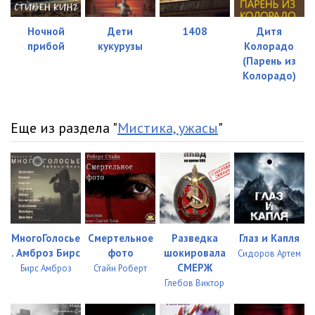
Ночной
Дети
1408
Дитя
прибой
кукурузы
Колорадо
(Парень из
Колорадо)
Еще из раздела "
Мистика, ужасы
"
МногоГолосье
Смертельное
Разведка
Глаз и Капля
. Амброз Бирс
фото
шокировала
Сидоров Артем
СМЕРЖ
Бирс Амброз
Стайн Роберт
Глебов Виктор