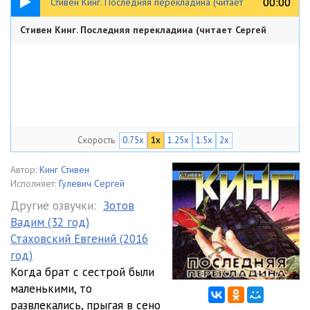
00:00
00:00
Стивен Кинг. Последняя перекладина (читает
Стивен Кинг. Последняя перекладина (читает Сергей
Сергей Гулевич)
Гулевич)
29:39
Скорость
0.75x
1x
1.25x
1.5x
2x
Автор:
Кинг Стивен
Исполняет:
Гулевич Сергей
Другие озвучки:
Зотов
Вадим (32 год)
Стаховский Евгений (2016
год)
Когда брат с сестрой были
маленькими, то
развлекались, прыгая в сено