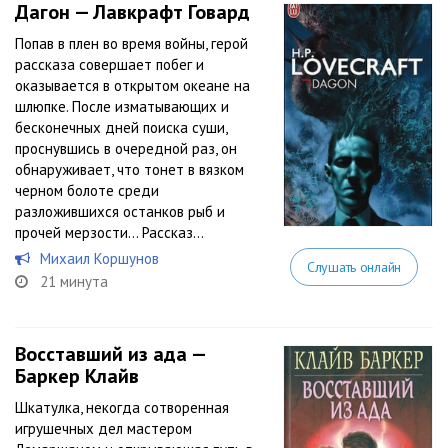
Дагон — Лавкрафт Говард
Попав в плен во время войны, герой
рассказа совершает побег и
оказывается в открытом океане на
шлюпке. После изматывающих и
бесконечных дней поиска суши,
проснувшись в очередной раз, он
обнаруживает, что тонет в вязком
черном болоте среди
разложившихся останков рыб и
прочей мерзости… Рассказ...
Михаил Коршунов
Слушать онлайн
21 минута
Восставший из ада —
Баркер Клайв
Шкатулка, некогда сотворенная
игрушечных дел мастером