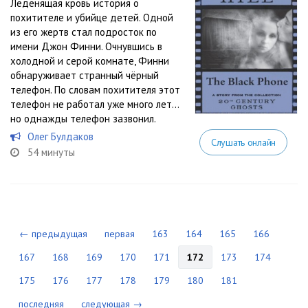
Леденящая кровь история о
похитителе и убийце детей. Одной
из его жертв стал подросток по
имени Джон Финни. Очнувшись в
холодной и серой комнате, Финни
обнаруживает странный чёрный
телефон. По словам похитителя этот
телефон не работал уже много лет…
но однажды телефон зазвонил.
Олег Булдаков
Слушать онлайн
54 минуты
← предыдущая
первая
163
164
165
166
167
168
169
170
171
172
173
174
175
176
177
178
179
180
181
последняя
следующая →