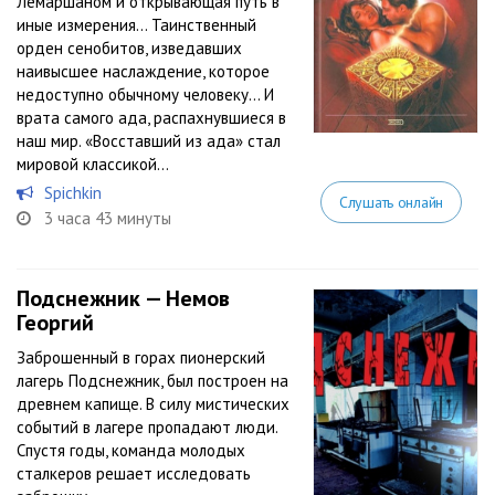
Лемаршаном и открывающая путь в
иные измерения… Таинственный
орден сенобитов, изведавших
наивысшее наслаждение, которое
недоступно обычному человеку… И
врата самого ада, распахнувшиеся в
наш мир. «Восставший из ада» стал
мировой классикой...
Spichkin
Слушать онлайн
3 часа 43 минуты
Подснежник — Немов
Георгий
Заброшенный в горах пионерский
лагерь Подснежник, был построен на
древнем капище. В силу мистических
событий в лагере пропадают люди.
Спустя годы, команда молодых
сталкеров решает исследовать