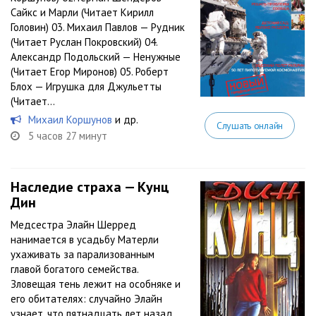
Сайкс и Марли (Читает Кирилл
Головин) 03. Михаил Павлов — Рудник
(Читает Руслан Покровский) 04.
Александр Подольский — Ненужные
(Читает Егор Миронов) 05. Роберт
Блох — Игрушка для Джульетты
(Читает...
Михаил Коршунов
и др.
Слушать онлайн
5 часов 27 минут
Наследие страха — Кунц
Дин
Медсестра Элайн Шерред
нанимается в усадьбу Матерли
ухаживать за парализованным
главой богатого семейства.
Зловещая тень лежит на особняке и
его обитателях: случайно Элайн
узнает, что пятнадцать лет назад