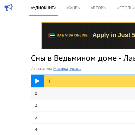
АУДИОКНИГИ
ЖАНРЫ
АВТОРЫ
ИСПОЛНИ
Сны в Ведьмином доме - Ла
Из раздела
Мистика, ужасы
36:10
1
1
2
3
4