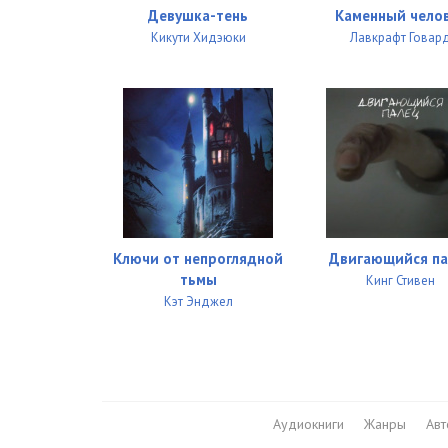
Девушка-тень
Каменный чело
Кикути Хидэюки
Лавкрафт Говар
Ключи от непроглядной
Двигающийся па
тьмы
Кинг Стивен
Кэт Энджел
Аудиокниги
Жанры
Ав