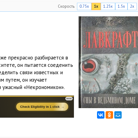
Скорость
0.75x
1x
1.25x
1.5x
2x
 же прекрасно разбирается в
ситете, он пытается соеденить
еделить связи известных и
м путем, он изучает
и ужасный «Некрономикон».