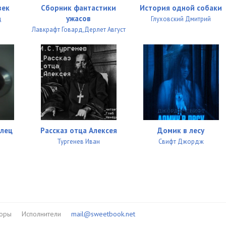
век
Сборник фантастики
История одной собаки
ужасов
д
Глуховский Дмитрий
Лавкрафт Говард,Дерлет Август
лец
Рассказ отца Алексея
Домик в лесу
Тургенев Иван
Свифт Джордж
торы
Исполнители
mail@sweetbook.net