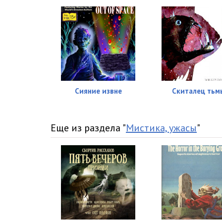
Сияние извне
Скиталец тьм
Еще из раздела "
Мистика, ужасы
"