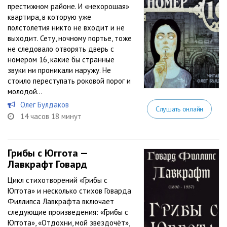
престижном районе. И «нехорошая»
квартира, в которую уже
полстолетия никто не входит и не
выходит. Сету, ночному портье, тоже
не следовало отворять дверь с
номером 16, какие бы странные
звуки ни проникали наружу. Не
стоило переступать роковой порог и
молодой...
Олег Булдаков
Слушать онлайн
14 часов 18 минут
Грибы с Юггота —
Лавкрафт Говард
Цикл стихотворений «Грибы с
Юггота» и несколько стихов Говарда
Филлипса Лавкрафта включает
следующие произведения: «Грибы с
Юггота», «Отдохни, мой звездочёт»,