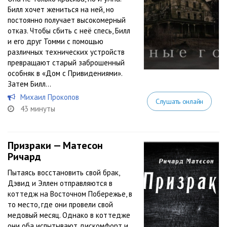
Билл хочет жениться на ней, но
постоянно получает высокомерный
отказ. Чтобы сбить с неё спесь, Билл
и его друг Томми с помощью
различных технических устройств
превращают старый заброшенный
особняк в «Дом с Привидениями».
Затем Билл...
Михаил Прокопов
Слушать онлайн
43 минуты
Призраки — Матесон
Ричард
Пытаясь восстановить свой брак,
Дэвид и Эллен отправляются в
коттедж на Восточном Побережье, в
то место, где они провели свой
медовый месяц. Однако в коттедже
они оба испытывают дискомфорт и