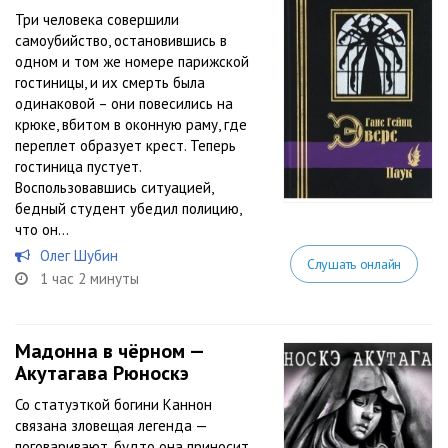
Три человека совершили
самоубийство, остановившись в
одном и том же номере парижской
гостиницы, и их смерть была
одинаковой – они повесились на
крюке, вбитом в оконную раму, где
переплет образует крест. Теперь
гостиница пустует.
Воспользовавшись ситуацией,
бедный студент убедил полицию,
что он...
Олег Шубин
Слушать онлайн
1 час 2 минуты
Мадонна в чёрном —
Акутагава Рюноскэ
Со статуэткой богини Каннон
связана зловещая легенда —
поговаривают, будто она приносит