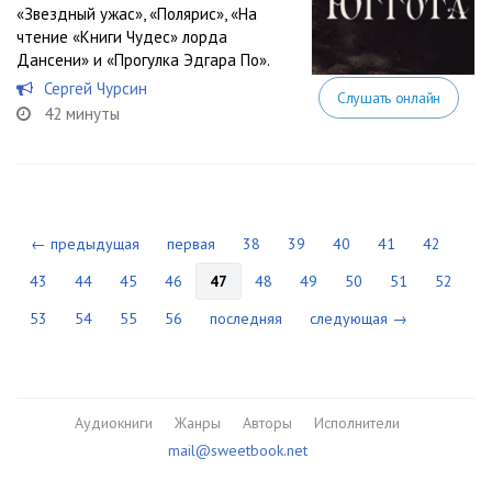
«Звездный ужас», «Полярис», «На
чтение «Книги Чудес» лорда
Дансени» и «Прогулка Эдгара По».
Сергей Чурсин
Слушать онлайн
42 минуты
← предыдущая
первая
38
39
40
41
42
43
44
45
46
47
48
49
50
51
52
53
54
55
56
последняя
следующая →
Аудиокниги
Жанры
Авторы
Исполнители
mail@sweetbook.net