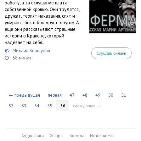
работу, а за ослушание платят
собственной кровью. Они трудятся,
дружат, терпят наказания, спят и
умирают бок о бок друг с другом. А
еще они рассказывают страшные
истории о Кракене, который
надевает на себя...
Михаил Коршунов
Слушать онлайн
58 минут
← предыдущая
первая
47
48
49
50
51
52
53
54
55
56
следующая →
Аудиокниги
Жанры
Авторы
Исполнители