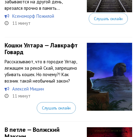
забываются на другой день,
врезался прочно в память…
Ксеноморф Пожилой
Слушать онлайн
11 минут
Кошки Ултара — Лавкрафт
Говард
Рассказывают, что в городке Ултар,
лежащем за рекой Скай, запрещено
убивать кошек. Но почему?! Как
возник такой необычный закон?
Алексей Мишин
11 минут
Слушать онлайн
В петле — Волжский
Максим