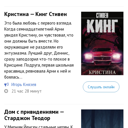
Кристина — Кинг Стивен
Это была любовь с первого взгляда.
Когда семнадцатилетний Арни
увидел Кристину, он чувствовал, что
они должны быть вместе. Но
окружающие не разделяли его
энтузиазма. Лучший друг, Деннис,
сразу заподозрил что-то плохое в
Крисцине. Подруга, первая школьная
красавица, ревновала Арни к ней и
боялась...
Игорь Князев
Слушать онлайн
21 час 28 минут
Дом с привидениями —
Старджон Теодор
У Мириам Йенсен стальные нервы. К