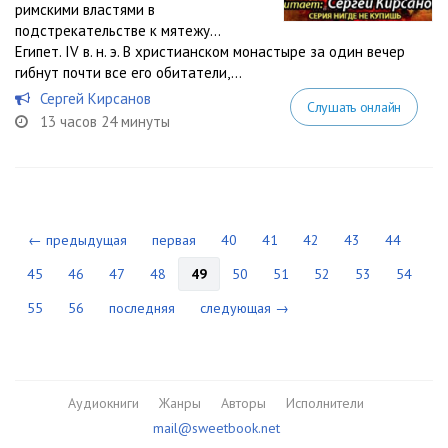
римскими властями в
подстрекательстве к мятежу…
Египет. IV в. н. э. В христианском монастыре за один вечер
гибнут почти все его обитатели,...
Сергей Кирсанов
Слушать онлайн
13 часов 24 минуты
← предыдущая
первая
40
41
42
43
44
45
46
47
48
49
50
51
52
53
54
55
56
последняя
следующая →
Аудиокниги
Жанры
Авторы
Исполнители
mail@sweetbook.net