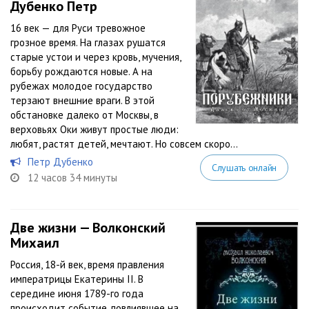
Дубенко Петр
16 век — для Руси тревожное
грозное время. На глазах рушатся
старые устои и через кровь, мучения,
борьбу рождаются новые. А на
рубежах молодое государство
терзают внешние враги. В этой
обстановке далеко от Москвы, в
верховьях Оки живут простые люди:
любят, растят детей, мечтают. Но совсем скоро...
Петр Дубенко
Слушать онлайн
12 часов 34 минуты
Две жизни — Волконский
Михаил
Россия, 18-й век, время правления
императрицы Екатерины II. В
середине июня 1789-го года
происходит событие, повлиявшее на