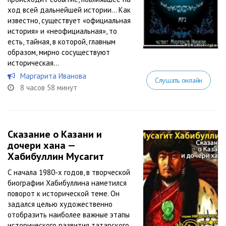
ход всей дальнейшей истории… Как
известно, существует «официальная
история» и «неофициальная», то
есть, тайная, в которой, главным
образом, мирно сосуществуют
историческая...
Маргарита Иванова
Слушать онлайн
8 часов 58 минут
Сказание о Казани и
дочери хана —
Хабибуллин Мусагит
С начала 1980-х годов, в творческой
биографии Хабибуллина наметился
поворот к исторической теме. Он
задался целью художественно
отобразить наиболее важные этапы
исторического развития татарского