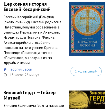
Церковная история —
Евсевий Кесарийский
Евсевий Кесарийский (Памфил)
(около 260–339). Евсевий родился в
Палестине, получил образование в
училищах Иерусалима и Антиохии.
Изучал труды Платона, Филона
Александрийского, особенно
повлияло на него учение Оригена.
Прозвище «Памфил», а точнее
«Памфилов», он получил из-за
дружбы с неким...
Георгий Басов
Слушать онлайн
13 часов 26 минут
Зиновий Гердт — Гейзер
Матвей
Зиновия Ефимовича Гердта называли