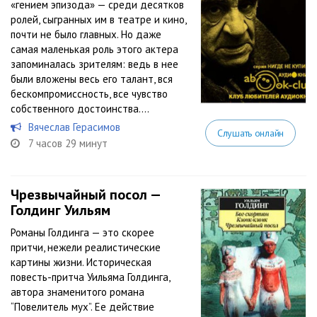
«гением эпизода» — среди десятков
ролей, сыгранных им в театре и кино,
почти не было главных. Но даже
самая маленькая роль этого актера
запоминалась зрителям: ведь в нее
были вложены весь его талант, вся
бескомпромиссность, все чувство
собственного достоинства....
Вячеслав Герасимов
Слушать онлайн
7 часов 29 минут
Чрезвычайный посол —
Голдинг Уильям
Романы Голдинга — это скорее
притчи, нежели реалистические
картины жизни. Историческая
повесть-притча Уильяма Голдинга,
автора знаменитого романа
“Повелитель мух”. Ее действие