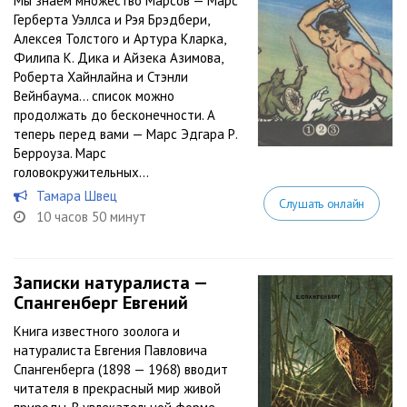
Мы знаем множество Марсов — Марс
Герберта Уэллса и Рэя Брэдбери,
Алексея Толстого и Артура Кларка,
Филипа К. Дика и Айзека Азимова,
Роберта Хайнлайна и Стэнли
Вейнбаума… список можно
продолжать до бесконечности. А
теперь перед вами — Марс Эдгара Р.
Берроуза. Марс
головокружительных...
Тамара Швец
Слушать онлайн
10 часов 50 минут
Записки натуралиста —
Спангенберг Евгений
Книга известного зоолога и
натуралиста Евгения Павловича
Спангенберга (1898 — 1968) вводит
читателя в прекрасный мир живой