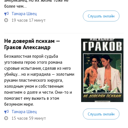
американец. Но их жизнь тоже не
более чем...
Тамара Швец
Слушать онлайн
19 часов 17 минут
Не доверяй психам —
Граков Александр
Безжалостная порой судьба
уготовила герою этого романа
суровые испытания, сделав из него
убийцу… но и наградила — золотыми
руками пластического хирурга,
холодным умом и собственным
понятием о долге и чести. Они-то и
помогают ему выжить в этом
безумном мире.
Тамара Швец
Слушать онлайн
15 часов 59 минут