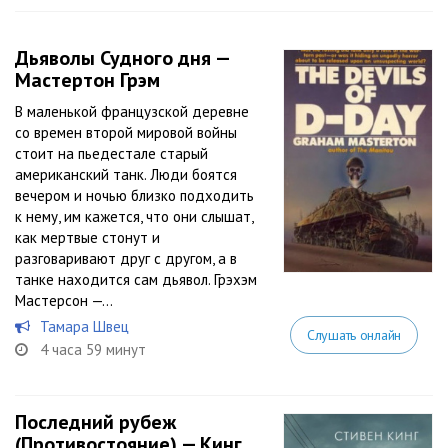
Дьяволы Судного дня —
Мастертон Грэм
В маленькой французской деревне
со времен второй мировой войны
стоит на пьедестале старый
американский танк. Люди боятся
вечером и ночью близко подходить
к нему, им кажется, что они слышат,
как мертвые стонут и
разговаривают друг с другом, а в
танке находится сам дьявол. Грэхэм
Мастерсон —...
Тамара Швец
Слушать онлайн
4 часа 59 минут
Последний рубеж
(Противостояние) — Кинг