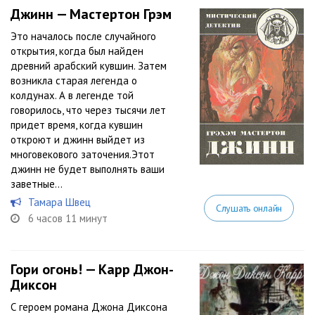
Джинн — Мастертон Грэм
Это началось после случайного
открытия, когда был найден
древний арабский кувшин. Затем
возникла старая легенда о
колдунах. А в легенде той
говорилось, что через тысячи лет
придет время, когда кувшин
откроют и джинн выйдет из
многовекового заточения.Этот
джинн не будет выполнять ваши
заветные...
Тамара Швец
Слушать онлайн
6 часов 11 минут
Гори огонь! — Карр Джон-
Диксон
С героем романа Джона Диксона