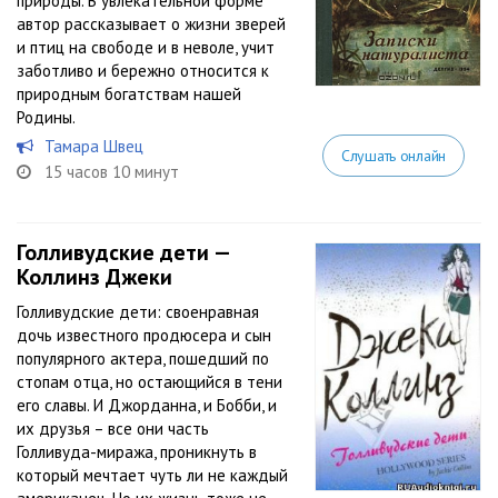
природы. В увлекательной форме
автор рассказывает о жизни зверей
и птиц на свободе и в неволе, учит
заботливо и бережно относится к
природным богатствам нашей
Родины.
Тамара Швец
Слушать онлайн
15 часов 10 минут
Голливудские дети —
Коллинз Джеки
Голливудские дети: своенравная
дочь известного продюсера и сын
популярного актера, пошедший по
стопам отца, но остающийся в тени
его славы. И Джорданна, и Бобби, и
их друзья – все они часть
Голливуда-миража, проникнуть в
который мечтает чуть ли не каждый