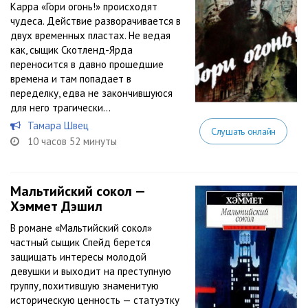
Карра «Гори огонь!» происходят
чудеса. Действие разворачивается в
двух временных пластах. Не ведая
как, сыщик Скотленд-Ярда
переносится в давно прошедшие
времена и там попадает в
переделку, едва не закончившуюся
для него трагически…
Тамара Швец
Слушать онлайн
10 часов 52 минуты
Мальтийский сокол —
Хэммет Дэшил
В романе «Мальтийский сокол»
частный сыщик Спейд берется
защищать интересы молодой
девушки и выходит на преступную
группу, похитившую знаменитую
историческую ценность — статуэтку