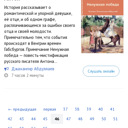
История рассказывает о
романтической и упорной девушке,
её отце, и об одном графе,
расплачивающемся за ошибки своего
отца и своей молодости.
Примечательно тем, что события
происходят в Венгрии времен
Габсбургов. Примечание Ненужная
победа — повесть-мистификация
русского писателя Антона...
Джахангир Абдуллаев
Слушать онлайн
7 часов 2 минуты
← предыдущая
первая
37
38
39
40
41
42
43
44
45
46
47
48
49
50
51