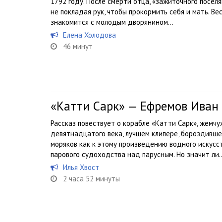
1792 году. После смерти отца, «зажиточного посе
не покладая рук, чтобы прокормить себя и мать. В
знакомится с молодым дворянином...
Елена Холодова
46 минут
«Катти Сарк» — Ефремов Иван
Рассказ повествует о корабле «Катти Сарк», жемч
девятнадцатого века, лучшем клипере, бороздивше
моряков как к этому произведению водного искусс
парового судоходства над парусным. Но значит ли..
Илья Хвост
2 часа 52 минуты