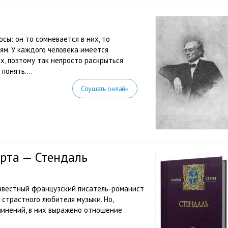
ы: он то сомневается в них, то
м. У каждого человека имеется
, поэтому так непросто раскрыться
понять....
Слушать онлайн
рта — Стендаль
известный французский писатель-романист
 страстного любителя музыки. Но,
чинений, в них выражено отношение