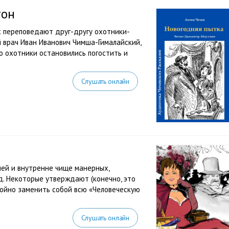
тон
х переповедают друг-другу охотники-
 врач Иван Иванович Чимша-Гималайский,
о охотники остановились погостить и
Слушать онлайн
ней и внутренне чище манерных,
д. Некоторые утверждают (конечно, это
тойно заменить собой всю «Человеческую
Слушать онлайн