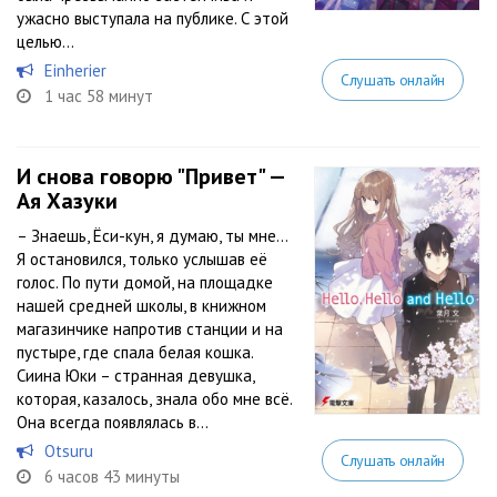
ужасно выступала на публике. С этой
целью...
Einherier
Слушать онлайн
1 час 58 минут
И снова говорю "Привет" —
Ая Хазуки
– Знаешь, Ёси-кун, я думаю, ты мне…
Я остановился, только услышав её
голос. По пути домой, на площадке
нашей средней школы, в книжном
магазинчике напротив станции и на
пустыре, где спала белая кошка.
Сиина Юки – странная девушка,
которая, казалось, знала обо мне всё.
Она всегда появлялась в...
Otsuru
Слушать онлайн
6 часов 43 минуты