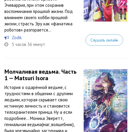
Эчеваррия, при этом сохранив
воспоминания прошлой жизни. Под
влиянием своего хобби прошлой
жизни, страсть Эру как «фанатика
роботов» разгорается...
Zodik
Слушать онлайн
5 часов 36 минут
Молчаливая ведьма. Часть
1 — Matsuri Isora
История о одарённой ведьме, с
трудностями в общении с другими
людьми, которая скрывает свою
истинную личность и становится
телохранителем принца. Ну а если
подробнее… Моника Эверетт,
гениальная ведьма(маг, волшебник),
была чрезвычайно застенчива и