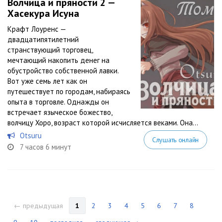
Волчица и пряности 2 —
Хасекура Исуна
Крафт Лоуренс —
двадцатипятилетний
странствующий торговец,
мечтающий накопить денег на
обустройство собственной лавки.
Вот уже семь лет как он
путешествует по городам, набираясь
опыта в торговле. Однажды он
встречает языческое божество,
волчицу Хоро, возраст которой исчисляется веками. Она...
Otsuru
Слушать онлайн
7 часов 6 минут
← предыдущая
1
2
3
4
5
6
7
8