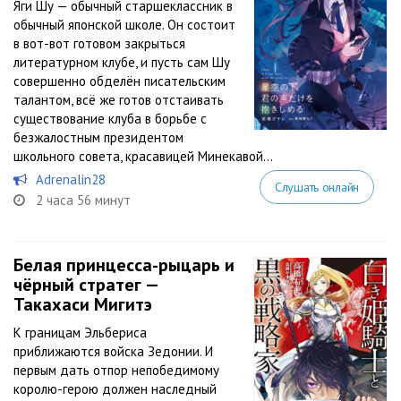
Яги Шу — обычный старшеклассник в
обычный японской школе. Он состоит
в вот-вот готовом закрыться
литературном клубе, и пусть сам Шу
совершенно обделён писательским
талантом, всё же готов отстаивать
существование клуба в борьбе с
безжалостным президентом
школьного совета, красавицей Минекавой...
Adrenalin28
Слушать онлайн
2 часа 56 минут
Белая принцесса-рыцарь и
чёрный стратег —
Такахаcи Мигитэ
К границам Эльбериса
приближаются войска Зедонии. И
первым дать отпор непобедимому
королю-герою должен наследный