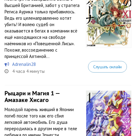
Высшей Британией, забот у стратега
Региса Аурика только прибавилось.
Ведь его целенаправленно хотят
убить! И волею судеб он
оказывается в бегах в компании всё
ещё находящихся на свободе
наёмников из «Повешенной Лисы».
Похоже, воссоединению с
принцессой Алтиной...
Adrenalin28
Слушать онлайн
4 часа 4 минуты
Рыцари и Магия 1 —
Амазаке Хисаго
Молодой парень живший в Японии
погиб после того как его сбил
легковой автомобиль. Его душа
переродилась в другом мире в теле
ребенка по имени Эрнести