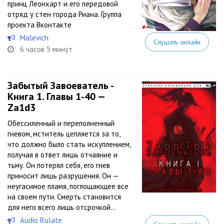
принц Леонхарт и его передовой
отряд у стен города Риана. Группа
проекта Вконтакте
Malevich
Слушать онлайн
6 часов 5 минут
Забытый Завоеватель -
Книга 1. Главы 1-40 —
Za1d3
Обессиленный и переполненный
гневом, мститель цепляется за то,
что должно было стать искуплением,
получая в ответ лишь отчаяние и
тьму. Он потерял себя, его гнев
приносит лишь разрушения. Он —
неугасимое пламя, поглощающее все
на своем пути. Смерть становится
для него всего лишь отсрочкой...
Audio Rulate