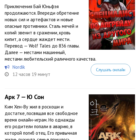
Приключения Бай Юньфэя
продолжаются. Впереди обретение
новых сил и артефактов и новые
опасные противники. Сталь мечей и
копий звенит в сражении, кровь
кипит, а сердце жаждет мести.
Перевод — Wolf Tales до 836 главы.
Далее — местами машинный,
местами любительский раличного качества.
Nordik
Слушать онлайн
12 часов 19 минут
Арк 7 — Ю Сон
Ким Хен-Ву жил в роскоши и
достатке, посвящая все свободное
время онлайн-играм. Но однажды
его родители попали в аварию, в
которой погиб отец. Его привычная
жизнь рухнула, семье пришлось