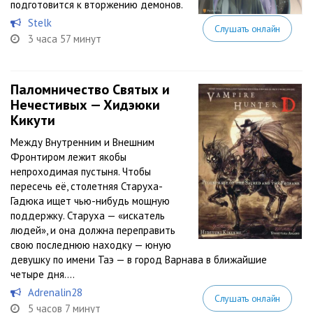
подготовится к вторжению демонов.
Stelk
Слушать онлайн
3 часа 57 минут
Паломничество Святых и
Нечестивых — Хидэюки
Кикути
Между Внутренним и Внешним
Фронтиром лежит якобы
непроходимая пустыня. Чтобы
пересечь её, столетняя Старуха-
Гадюка ищет чью-нибудь мощную
поддержку. Старуха — «искатель
людей», и она должна переправить
свою последнюю находку — юную
девушку по имени Таэ — в город Варнава в ближайшие
четыре дня....
Adrenalin28
Слушать онлайн
5 часов 7 минут