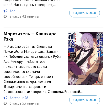
игрой. Настал день совещания,...
Anri
Слушать онлайн
9 часов 42 минуты
Морозитель — Кавахара
Рэки
— Я люблю ребят из Спецпода.
Пожалуйста, Минору-сан… Защити
их. Победив уже двух опасных Руби
Аев, Минору — «Изолятор» —
находит свое место среди
союзников со схожими
способностями. Теперь он член
Специального подразделения
Департамента здоровья и
безопасности, или коротко, Спецпода. Его новый...
Adrenalin28
Слушать онлайн
6 часов 53 минуты