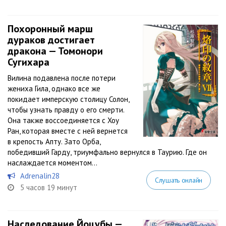
Похоронный марш
дураков достигает
дракона — Томонори
Сугихара
Вилина подавлена после потери
жениха Гила, однако все же
покидает имперскую столицу Солон,
чтобы узнать правду о его смерти.
Она также воссоединяется с Хоу
Ран, которая вместе с ней вернется
в крепость Апту. Зато Орба,
победивший Гарду, триумфально вернулся в Таурию. Где он
наслаждается моментом...
Adrenalin28
Слушать онлайн
5 часов 19 минут
Наследование Йоцубы —