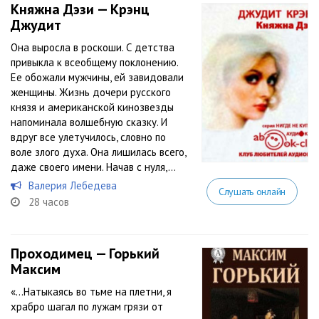
Княжна Дэзи — Крэнц
Джудит
Она выросла в роскоши. С детства
привыкла к всеобщему поклонению.
Ее обожали мужчины, ей завидовали
женщины. Жизнь дочери русского
князя и американской кинозвезды
напоминала волшебную сказку. И
вдруг все улетучилось, словно по
воле злого духа. Она лишилась всего,
даже своего имени. Начав с нуля,...
Валерия Лебедева
Слушать онлайн
28 часов
Проходимец — Горький
Максим
«…Натыкаясь во тьме на плетни, я
храбро шагал по лужам грязи от