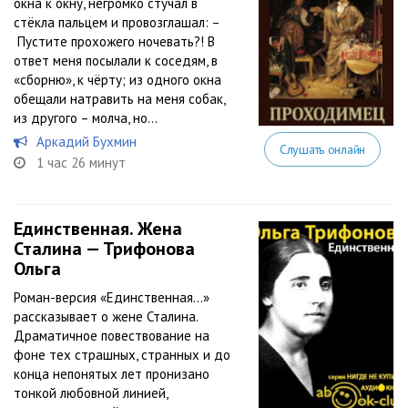
окна к окну, негромко стучал в
стёкла пальцем и провозглашал: –
Пустите прохожего ночевать?! В
ответ меня посылали к соседям, в
«сборню», к чёрту; из одного окна
обещали натравить на меня собак,
из другого – молча, но...
Аркадий Бухмин
Слушать онлайн
1 час 26 минут
Единственная. Жена
Сталина — Трифонова
Ольга
Роман-версия «Единственная…»
рассказывает о жене Сталина.
Драматичное повествование на
фоне тех страшных, странных и до
конца непонятых лет пронизано
тонкой любовной линией,