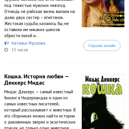
под тяжестью мужских невзгод.
Отнюдь не райская жизнь выпала на
долю двух сестер – египтянок.
Жестокая судьба, казалось бы, не
оставила им никаких шансов
обрести покой и...
Наталья Фролова
Слушать онлайн
15 часов
Кошка. История любви —
Деккерс Мидас
Мидас Деккерс — самый известный
биолог в Нидерландах и один из
самых известных писателей,
который рассказывает о животных. В
его сборниках можно найти истории
о диковинных зверях и экзотических
птицах, но только одно животное