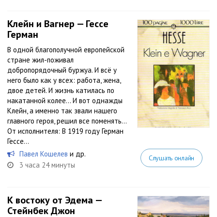
Клейн и Вагнер — Гессе
Герман
В одной благополучной европейской
стране жил-поживал
добропорядочный буржуа. И всё у
него было как у всех: работа, жена,
двое детей. И жизнь катилась по
накатанной колее… И вот однажды
Клейн, а именно так звали нашего
главного героя, решил все поменять…
От исполнителя: В 1919 году Герман
Гессе...
Павел Кошелев
и др.
Слушать онлайн
3 часа 24 минуты
К востоку от Эдема —
Стейнбек Джон