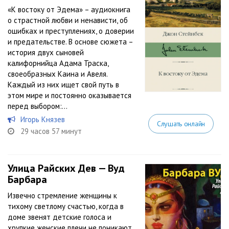
«К востоку от Эдема» – аудиокнига
о страстной любви и ненависти, об
ошибках и преступлениях, о доверии
и предательстве. В основе сюжета –
история двух сыновей
калифорнийца Адама Траска,
своеобразных Каина и Авеля.
Каждый из них ищет свой путь в
этом мире и постоянно оказывается
перед выбором:...
Игорь Князев
Слушать онлайн
29 часов 57 минут
Улица Райских Дев — Вуд
Барбара
Извечно стремление женщины к
тихому светлому счастью, когда в
доме звенят детские голоса и
хрупкие женские плечи не поникают