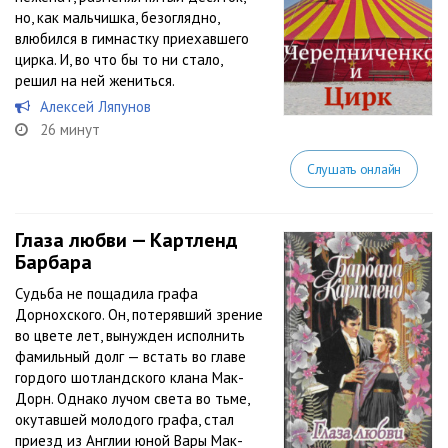
но, как мальчишка, безоглядно,
влюбился в гимнастку приехавшего
цирка. И, во что бы то ни стало,
решил на ней жениться.
Алексей Ляпунов
26 минут
Слушать онлайн
Глаза любви — Картленд
Барбара
Судьба не пощадила графа
Дорнохского. Он, потерявший зрение
во цвете лет, вынужден исполнить
фамильный долг — встать во главе
гордого шотландского клана Мак-
Дорн. Однако лучом света во тьме,
окутавшей молодого графа, стал
приезд из Англии юной Вары Мак-