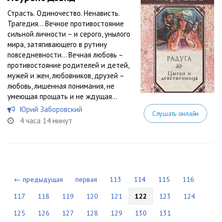
Страсть. Одиночество. Ненависть.
Трагедия… Вечное противостояние
сильной личности – и серого, унылого
мира, затягивающего в рутину
повседневности… Вечная любовь –
противостояние родителей и детей,
мужей и жен, любовников, друзей –
любовь, лишенная понимания, не
умеющая прощать и не ждущая...
Юрий Заборовский
Слушать онлайн
4 часа 14 минут
← предыдущая
первая
113
114
115
116
117
118
119
120
121
122
123
124
125
126
127
128
129
130
131