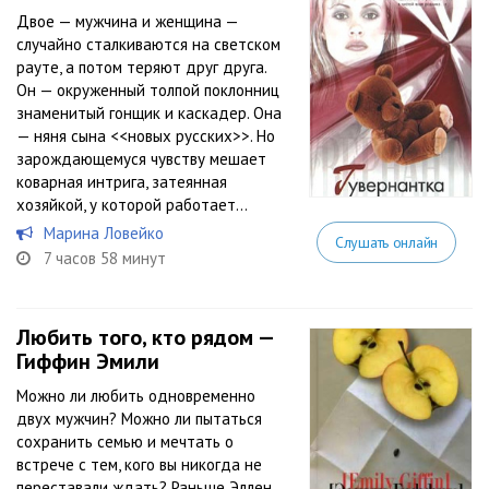
Двое — мужчина и женщина —
случайно сталкиваются на светском
рауте, а потом теряют друг друга.
Он — окруженный толпой поклонниц
знаменитый гонщик и каскадер. Она
— няня сына <<новых русских>>. Но
зарождающемуся чувству мешает
коварная интрига, затеянная
хозяйкой, у которой работает...
Марина Ловейко
Слушать онлайн
7 часов 58 минут
Любить того, кто рядом —
Гиффин Эмили
Можно ли любить одновременно
двух мужчин? Можно ли пытаться
сохранить семью и мечтать о
встрече с тем, кого вы никогда не
переставали ждать? Раньше Эллен