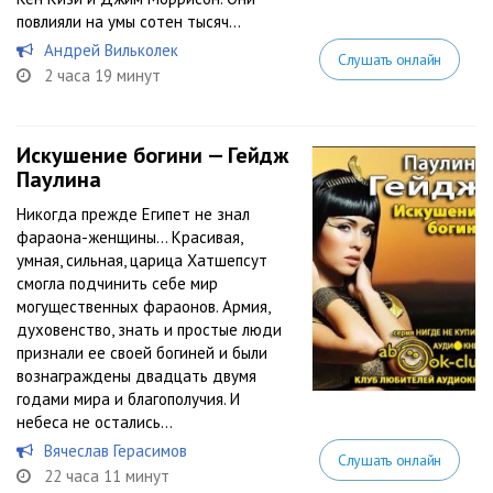
повлияли на умы сотен тысяч...
Андрей Вильколек
Слушать онлайн
2 часа 19 минут
Искушение богини — Гейдж
Паулина
Никогда прежде Египет не знал
фараона-женщины… Красивая,
умная, сильная, царица Хатшепсут
смогла подчинить себе мир
могущественных фараонов. Армия,
духовенство, знать и простые люди
признали ее своей богиней и были
вознаграждены двадцать двумя
годами мира и благополучия. И
небеса не остались...
Вячеслав Герасимов
Слушать онлайн
22 часа 11 минут