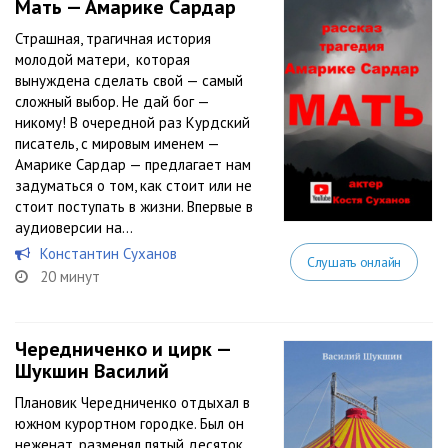
Мать — Амарике Сардар
Страшная, трагичная история
молодой матери, которая
вынуждена сделать свой — самый
сложный выбор. Не дай бог —
никому! В очередной раз Курдский
писатель, с мировым именем —
Амарике Сардар — предлагает нам
задуматься о том, как стоит или не
стоит поступать в жизни. Впервые в
аудиоверсии на...
Константин Суханов
Слушать онлайн
20 минут
Чередниченко и цирк —
Шукшин Василий
Плановик Чередниченко отдыхал в
южном курортном городке. Был он
неженат, разменял пятый десяток,