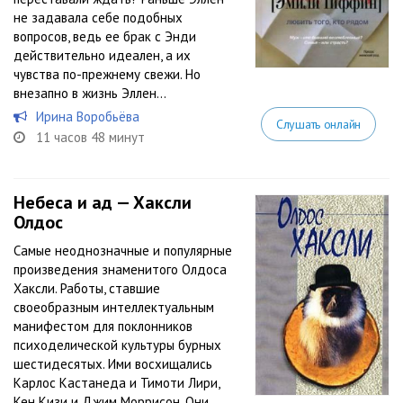
не задавала себе подобных
вопросов, ведь ее брак с Энди
действительно идеален, а их
чувства по-прежнему свежи. Но
внезапно в жизнь Эллен...
Ирина Воробьёва
Слушать онлайн
11 часов 48 минут
Небеса и ад — Хаксли
Олдос
Самые неоднозначные и популярные
произведения знаменитого Олдоса
Хаксли. Работы, ставшие
своеобразным интеллектуальным
манифестом для поклонников
психоделической культуры бурных
шестидесятых. Ими восхищались
Карлос Кастанеда и Тимоти Лири,
Кен Кизи и Джим Моррисон. Они