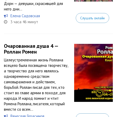
Дорн — девушки, скрасившей для
него дни...
Елена Садовская
Слушать онлайн
3 часа 46 минут
Очарованная душа 4 —
Роллан Ромен
Целеустремленная жизнь Роллана
всецело была посвящена творчеству,
а творчество для него являлось
одновременно средством
самовыражения и действием,
борьбой. Роллан писал для тех, кто
стоит во главе армии в походе, для
народа. И народ помнит и чтит
Ромена Роллана, писателя, который
вместе со всем...
Вячеслав Герасимов