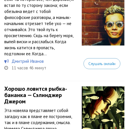
встал по ту сторону закона; если
обезьяна ведет с тобой
философские разговоры, а маньяк-
начальник отрезает тебе ухо — не
отчаивайся. Это твой путь к
просветлению. Сядь на берегу моря,
выпей виски и расслабься. Когда
жизнь катится в пропасть,
подтолкни ее. Когда...
Дмитрий Иванов
Слушать онлайн
11 часов 46 минут
Хорошо ловится рыбка-
бананка — Сэлинджер
Джером
Эта новелла представляет собой
загадку как в плане ее построения,
так и в плане содержания, смысла.
Новелла Сэлинджера плохо