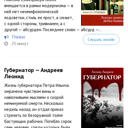
вмещается в рамки модернизма — в
ней нет неомифологической
подсветки, стиль ее прост, а сюжет,
с одной стороны, тривиален, а с
другой — абсурден. Последнее слово — абсурд —...
Thіnkеr
Слушать онлайн
25 минут
Губернатор — Андреев
Леонид
Жизнь губернатора Петра Ильича
омрачена чувством вины и
навязчивыми мыслями о скорой
неминуемой смерти. Несколько
недель назад он отдал приказ
стрелять по безоружной толпе
бастующих рабочих. Погибло сорок
семь человек, среди которых были