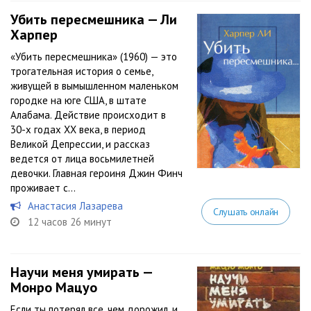
Убить пересмешника — Ли
Харпер
«Убить пересмешника» (1960) — это
трогательная история о семье,
живущей в вымышленном маленьком
городке на юге США, в штате
Алабама. Действие происходит в
30-х годах XX века, в период
Великой Депрессии, и рассказ
ведется от лица восьмилетней
девочки. Главная героиня Джин Финч
проживает с...
Анастасия Лазарева
Слушать онлайн
12 часов 26 минут
Научи меня умирать —
Монро Мацуо
Если ты потерял все, чем дорожил, и