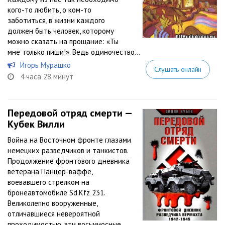
кого-то любить, о ком-то
заботиться, в жизни каждого
должен быть человек, которому
можно сказать на прощание: «Ты
мне только пиши!». Ведь одиночество...
Игорь Мурашко
Слушать онлайн
4 часа 28 минут
Передовой отряд смерти —
Кубек Вилли
Война на Восточном фронте глазами
немецких разведчиков и танкистов.
Продолжение фронтового дневника
ветерана Панцер-ваффе,
воевавшего стрелком на
бронеавтомобиле Sd.Kfz 231.
Великолепно вооруженные,
отличавшиеся невероятной
проходимостью, эти восьмиосные