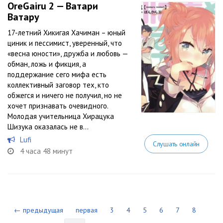
OreGairu 2 — Ватари
Ватару
17-летний Хикигая Хачиман – юный
циник и пессимист, уверенный, что
«весна юности», дружба и любовь —
обман, ложь и фикция, а
поддержание сего мифа есть
коллективный заговор тех, кто
обжегся и ничего не получил, но не
хочет признавать очевидного.
Молодая учительница Хирацука
Шизука оказалась не в...
Lufi
Слушать онлайн
4 часа 48 минут
← предыдущая
первая
3
4
5
6
7
8