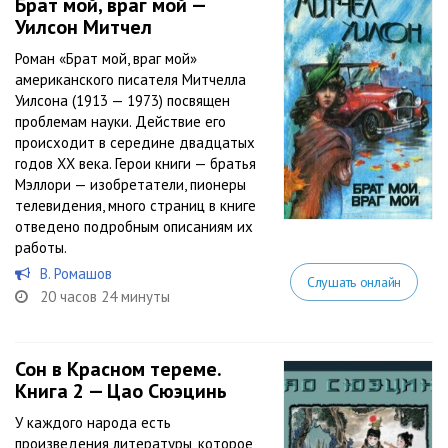
Брат мой, враг мой —
Уилсон Митчел
Роман «Брат мой, враг мой»
американского писателя Митчелла
Уилсона (1913 — 1973) посвящен
проблемам науки. Действие его
происходит в середине двадцатых
годов XX века. Герои книги — братья
Мэллори — изобретатели, пионеры
телевидения, много страниц в книге
отведено подробным описаниям их
работы.
В. Ромашов
Слушать онлайн
20 часов 24 минуты
Сон в Красном тереме.
Книга 2 — Цао Сюэцинь
У каждого народа есть
произведения литературы, которое