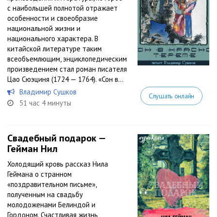
с наибольшей полнотой отражает
особенности и своеобразие
национальной жизни и
национального характера. В
китайской литературе таким
всеобъемлющим, энциклопедическим
произведением стал роман писателя
Цао Сюэциня (1724 — 1764). «Сон в...
Владимир Сушков
Слушать онлайн
51 час 4 минуты
Свадебный подарок —
Гейман Нил
Холодящий кровь рассказ Нила
Геймана о странном
«поздравительном письме»,
полученным на свадьбу
молодоженами Белиндой и
Гордоном. Счастливая жизнь