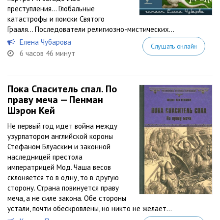
преступления… Глобальные
катастрофы и поиски Святого
Грааля… Последователи религиозно-мистических...
Елена Чубарова
Слушать онлайн
6 часов 46 минут
Пока Спаситель спал. По
праву меча — Пенман
Шэрон Кей
Не первый год идет война между
узурпатором английской короны
Стефаном Блуаским и законной
наследницей престола
императрицей Мод. Чаша весов
склоняется то в одну, то в другую
сторону. Страна повинуется праву
меча, а не силе закона. Обе стороны
устали, почти обескровлены, но никто не желает...