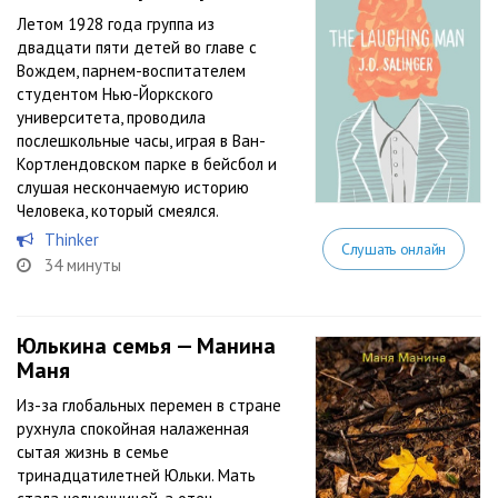
Летом 1928 года группа из
двадцати пяти детей во главе с
Вождем, парнем-воспитателем
студентом Нью-Йоркского
университета, проводила
послешкольные часы, играя в Ван-
Кортлендовском парке в бейсбол и
слушая нескончаемую историю
Человека, который смеялся.
Thіnkеr
Слушать онлайн
34 минуты
Юлькина семья — Манина
Маня
Из-за глобальных перемен в стране
рухнула спокойная налаженная
сытая жизнь в семье
тринадцатилетней Юльки. Мать