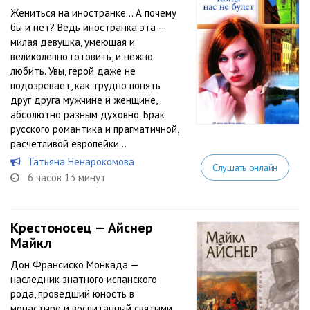
Жениться на иностранке… А почему
бы и нет? Ведь иностранка эта —
милая девушка, умеющая и
великолепно готовить, и нежно
любить. Увы, герой даже не
подозревает, как трудно понять
друг друга мужчине и женщине,
абсолютно разным духовно. Брак
русского романтика и прагматичной,
расчетливой европейки...
Татьяна Ненарокомова
Слушать онлайн
6 часов 13 минут
Крестоносец — Айснер
Майкл
Дон Франсиско Монкада —
наследник знатного испанского
рода, проведший юность в
монастыре и воспитанный святыми