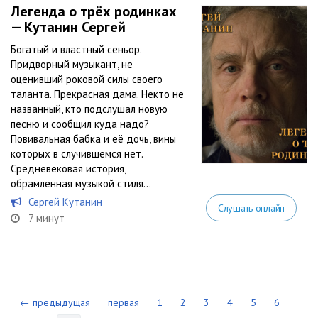
Легенда о трёх родинках
— Кутанин Сергей
Богатый и властный сеньор.
Придворный музыкант, не
оценивший роковой силы своего
таланта. Прекрасная дама. Некто не
названный, кто подслушал новую
песню и сообщил куда надо?
Повивальная бабка и её дочь, вины
которых в случившемся нет.
Средневековая история,
обрамлённая музыкой стиля...
Сергей Кутанин
Слушать онлайн
7 минут
← предыдущая
первая
1
2
3
4
5
6