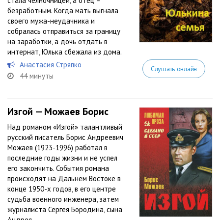
стала челночницей, а отец –
безработным. Когда мать выгнала
своего мужа-неудачника и
собралась отправиться за границу
на заработки, а дочь отдать в
интернат, Юлька сбежала из дома.
Анастасия Стряпко
Слушать онлайн
44 минуты
Изгой — Можаев Борис
Над романом «Изгой» талантливый
русский писатель Борис Андреевич
Можаев (1923-1996) работал в
последние годы жизни и не успел
его закончить. События романа
происходят на Дальнем Востоке в
конце 1950-х годов, в его центре
судьба военного инженера, затем
журналиста Сергея Бородина, сына
Андрея...