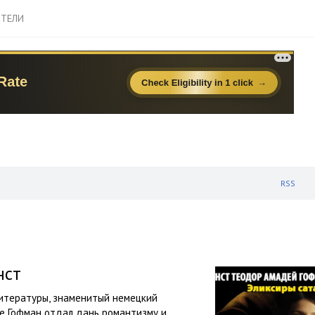
ТЕЛИ
RSS
нст
итературы, знаменитый немецкий
ве Гофман отдал дань романтизму и