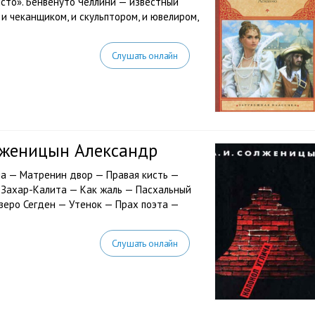
сто». Бенвенуто Челлини — известный
и чеканщиком, и скульптором, и ювелиром,
Слушать онлайн
олженицын Александр
а — Матренин двор — Правая кисть —
 Захар-Калита — Как жаль — Пасхальный
еро Сегден — Утенок — Прах поэта —
Слушать онлайн