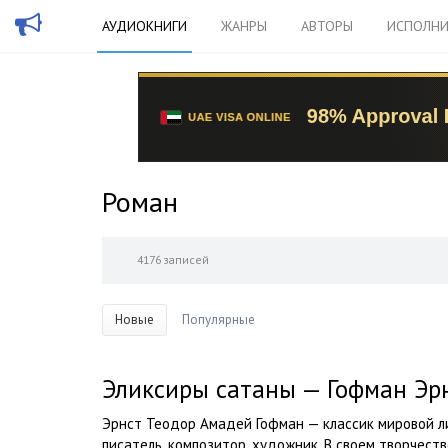
АУДИОКНИГИ
ЖАНРЫ
АВТОРЫ
ИСПОЛНИ
Роман
4176 записей
Новые
Популярные
Эликсиры сатаны — Гофман Эр
Эрнст Теодор Амадей Гофман — классик мировой л
писатель, композитор, художник. В своем творчест