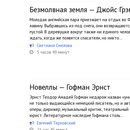
Безмолвная земля — Джойс Грэ
Молодая английская пара приезжает на отдых во 
лавину. Выбравшись из-под снега, они возвращаютс
пустой. В деревушке вокруг также ни единого чело
ждать, когда же появятся спасатели, но никто...
Светлана Смелова
5 часов 49 минут
Новеллы — Гофман Эрнст
Эрнст Теодор Амадей Гофман недаром назван «уни
не только выдающийся немецкий писатель, но и ав
оперы, дирижер, музыкальный критик, театральный
юрист. Литературное наследие Гофмана столь...
Евгений Терновский
21 час 45 минут