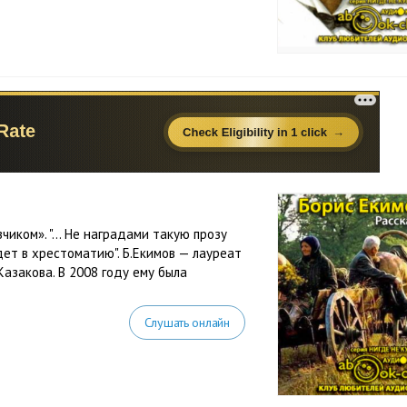
чиком». "… Не наградами такую прозу
ет в хрестоматию". Б.Екимов — лауреат
Казакова. В 2008 году ему была
Слушать онлайн