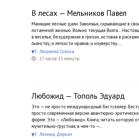
В лесах — Мельников Павел
Манящие лесные дали Заволжья, скрывающие в свои
потаенной жизнью. Вольно текущая Волга… Настояща
в веселье, безудержная в грехах, истовая в раская
пьянству, и легкости нравов, и изуверству....
Людмила Солоха
17 часов 33 минуты
Любожид — Тополь Эдуард
Это — не просто международный бестселлер. Бест
просто современная версия авантюрно-эротическог
форме. Это — «Любожид». Книга, читать которую от
мучительно-грустная, в чем-то —...
Леонид Деркач