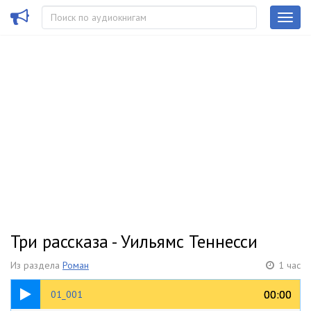
Три рассказа - Уильямс Теннесси
Из раздела
Роман
1 час
08:07
00:00
00:00
01_001