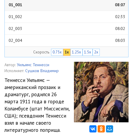
01_001
08:07
01_002
02:33
02_003
08:02
02_004
08:03
Скорость
0.75x
1x
1.25x
1.5x
2x
02_005
08:10
02_006
08:06
Автор:
Уильямс Теннесси
Исполняет:
Сушков Владимир
02_007
03:56
Теннесси Уильямс —
американский прозаик и
03_008
08:05
драматург, родился 26
03_009
05:35
марта 1911 года в городе
Коламбусе (штат Миссисипи,
США); псевдоним Теннесси
взял в начале своего
литературного поприща.