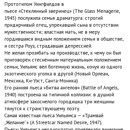
Прототипом Уингфилдов в
пьесе «Стеклянный зверинец» (The Glass Menagerie,
1945) послужила семья драматурга: строгий
придирчивый отец, упрекавший сына в отсутствии
мужественности; властная мать, не в меру
гордившаяся видным положением семьи в обществе,
и сестра Роуз, страдавшая депрессией.
Не желая прозябать на производстве, к чему он был
приговорён стеснённым материальным положением
семьи, Уильямс вёл богемную жизнь, кочуя из одного
экзотического уголка в другой (Новый Орлеан,
Мексика, Ки-Уэст, Санта-Моника).
Его ранняя пьеса «Битва ангелов» (Battle of Angels,
1940) построена на типичной коллизии: в душной
атмосфере закоснелого городишка три женщины
тянутся к странствующему поэту.
Самая известная пьеса Уильямса — «Трамвай
„Желание“» (A Streetcar Named Desire, 1947).
Пьесы Уильямса неоднократно привлекали внимание