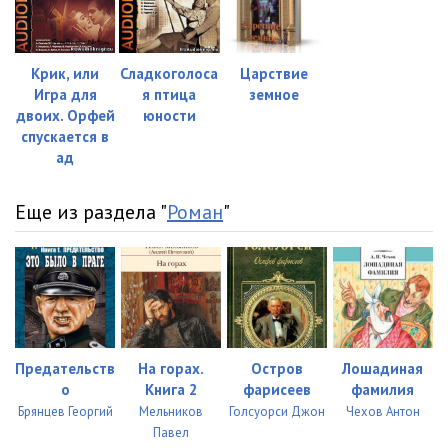
Крик, или
Сладкоголоса
Царствие
Игра для
я птица
земное
двоих. Орфей
юности
спускается в
ад
Еще из раздела "
Роман
"
Предательств
На горах.
Остров
Лошадиная
о
Книга 2
фарисеев
фамилия
Брянцев Георгий
Мельников
Голсуорси Джон
Чехов Антон
Павел